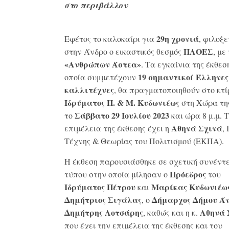
στο περιβάλλον
29η χρονιά
Εφέτος το καλοκαίρι για
, φιλοξε
ΠΛΟΕΣ
στην Άνδρο ο εικαστικός θεσμός
, με
«Ανθρώπων Άστεα»
. Τα εγκαίνια της έκθεσ
19 σημαντικοί Έλληνες
οποία συμμετέχουν
καλλιτέχνες
, θα πραγματοποιηθούν στο κτί
Ιδρύματος Π. & Μ. Κυδωνιέως
στη Χώρα τ
Σάββατο 29 Ιουλίου
2023
το
και ώρα 8 μ.μ. 
Αθηνά Σχινά
επιμέλεια της έκθεσης έχει η
,
Τέχνης & Θεωρίας του Πολιτισμού (ΕΚΠΑ).
Η έκθεση παρουσιάσθηκε σε σχετική συνέντ
Πρόεδρος
τύπου στην οποία μίλησαν ο
του
Ιδρύματος Πέτρου
Μαρίκας Κυδωνιέω
και
Δημήτριος Σιγάλας
Δήμαρχος Δήμου Ά
, ο
Δημήτρης Λοτσάρης
Αθηνά 
, καθώς και η κ.
που έχει την επιμέλεια της έκθεσης και του