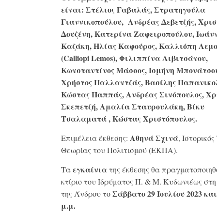
είναι:
Στέλιος Γαβαλάς, Στρατηγούλα
Γιαννικοπούλου, Ανδρέας Δεβετζής, Χρι
Δουζένη, Κατερίνα Ζαφειροπούλου, Ιωάν
Καζάκη, Ηλίας Καφούρος, Καλλιόπη
Λεμ
(Calliopi Lemos), Φιλιππίνα Λιβιτσάνου,
Κωνσταντίνος Μάσσος, Ισμήνη Μπονάτσο
Χρήστος Παλλαντζάς, Βασίλης Παπανικο
Κώστας Παππάς, Ανδρέας Σινόπουλος, Χ
Σκεπετζή, Αμαλία Σταυρουλάκη, Βίκυ
Τσαλαματά , Κώστας Χριστόπουλος.
Αθηνά Σχινά
Επιμέλεια έκθεσης:
, Ιστορικό
Θεωρίας του Πολιτισμού (ΕΚΠΑ).
εγκαίνια
Τα
της έκθεσης θα πραγματοποιηθ
κτίριο του Ιδρύματος Π. & Μ. Κυδωνιέως στ
Σάββατο 29 Ιουλίου 2023 και
της Άνδρου το
μ.μ.