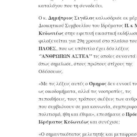
καταλόγου που τη συνοδεύει.
Δημήτριος Σιγάλας
Ο κ.
καλωσόρισε εκ μέρ
Π. κ 
Διοικητικού Συμβουλίου του Ιδρύματος
Κυδωνιέως
στην εφετινή εικαστική εκδήλωσ
φιλοξενείται για 29η χρονιά στο πλαίσιο το
ΠΛΟΕΣ
, που ως υπότιτλο έχει δύο λέξεις
’ΑΝΘΡΩΠΩΝ ΑΣΤΕΑ’’
‘
τις οποίες συναντά 
όπως σημείωσε, στους πρώτους στίχους της
Οδύσσειας.
Όμηρος
«Με τις λέξεις αυτές ο
δεν εννοεί τι
ως οικοδομήματα, αλλά τις νοοτροπίες, τις
πεποιθήσεις, τους τρόπους σκέψεις των ανθ
που συμβιώνουν σε μια κοινωνία, συμπεριφο
Πρό
πολιτισμό, ήθη και έθιμα», επεσήμανε ο
Ιδρύματος Κυδωνιέως
και συνέχισε:
«Ο σημαντικότατος μελετητής και μεταφρασ