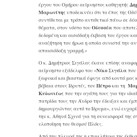
Δη
έργου του Ομήρου αείμνηστος καθηγητής
Μαρωνίτης
υποδεικνύει ότι το έπος της Οδ
συντίθεται με τρόπο αντιθετικό πάνω σε δύο
Οδυσσέα
θέματα, στον νόστο του
που αποτελ
δεδομένη και αισιόδοξη έκβαση του έργου κα
αναζήτηση του ήρωα η οποία συνιστά την α
απαισιόδοξη γραμμή.»
Ο κ. Δημήτριος Σιγάλας έκανε επίσης αναφο
Νίκο Σιγάλα
αείμνηστο εξάδελφο του «
που 
ξαφνικά και βιαστικά έφυγε από κοντά μας 
Πέτρο
Μαρ
βέβαια στους Ιδρυτές, τον
και τη
Κυδωνιέως
που την αγάπη τους για την ιδια
πατρίδα τους την Άνδρο την έδειξαν και έμ
δημιουργώντας αυτό το Ίδρυμα», ενώ ευχαρ
την κ. Αθηνά Σχινά για τη συνεισφορά της σ
υλοποίηση του θεσμού Πλόες.
Από την πλευρά της η επιμελήτρια της έκθεσ