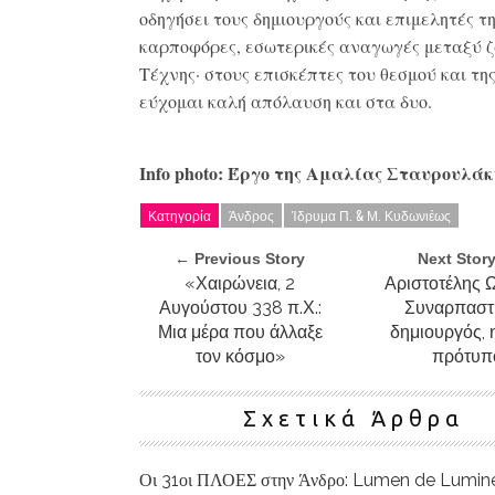
οδηγήσει τους δημιουργούς και επιμελητές τη
καρποφόρες, εσωτερικές αναγωγές μεταξύ ζ
Τέχνης· στους επισκέπτες του θεσμού και τη
εύχομαι καλή απόλαυση και στα δυο.
Info
photo
: Έργο της Αμαλίας Σταυρουλάκ
Κατηγορία
Άνδρος
Ίδρυμα Π. & Μ. Κυδωνιέως
← Previous Story
Next Stor
«Χαιρώνεια, 2
Αριστοτέλης 
Αυγούστου 338 π.Χ.:
Συναρπαστι
Μια μέρα που άλλαξε
δημιουργός, 
τον κόσμο»
πρότυπ
Σχετικά Άρθρα
Οι 31οι ΠΛΟΕΣ στην Άνδρο: Lumen de Lumin