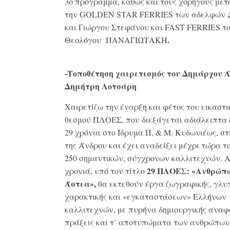
3
ο
πρόγραμμα, καθώς και τους χορηγούς με
την GOLDEN STAR FERRIES των αδελφών 
και Γιώργου Στεφάνου και FAST FERRIES το
.
Θεολόγου ΠΑΝΑΓΙΩΤΑΚΗ
-Τοποθέτηση χαιρετισμός του Δημάρχου Ά
Δημήτρη Λοτσάρη
Χαιρετίζω την έναρξη και φέτος του εικαστι
θεσμού ΠΛΟΕΣ, που διεξάγεται αδιάλειπτα 
29 χρόνια στο Ίδρυμα Π. & Μ. Κυδωνιέως, σ
της Άνδρου και έχει αναδείξει μέχρι τώρα τ
250 σημαντικών, σύγχρονων καλλιτεχνών. Α
29 ΠΛΟΕΣ: «Ανθρώπ
χρονιά, υπό τον τίτλο
Άστεα»,
θα εκτεθούν έργα ζωγραφικής, γλυπ
χαρακτικής και «εγκαταστάσεων» Ελλήνων
καλλιτεχνών, με πυρήνα δημιουργικής αναφ
πράξεις και τ’ αποτυπώματα των ανθρώπων