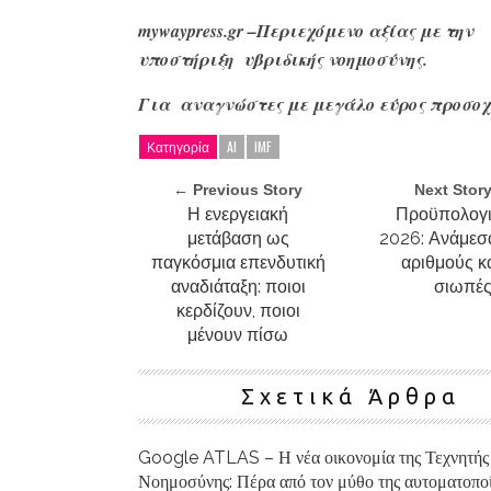
mywaypress.gr –Περιεχόμενο αξίας με την
υποστήριξη υβριδικής νοημοσύνης.
Για αναγνώστες με μεγάλο
εύρος προσοχ
Κατηγορία
AI
IMF
← Previous Story
Next Stor
Η ενεργειακή
Προϋπολογ
μετάβαση ως
2026: Ανάμεσ
παγκόσμια επενδυτική
αριθμούς κα
αναδιάταξη: ποιοι
σιωπέ
κερδίζουν, ποιοι
μένουν πίσω
Σχετικά Άρθρα
Google ATLAS – Η νέα οικονομία της Τεχνητής
Νοημοσύνης: Πέρα από τον μύθο της αυτοματοπο