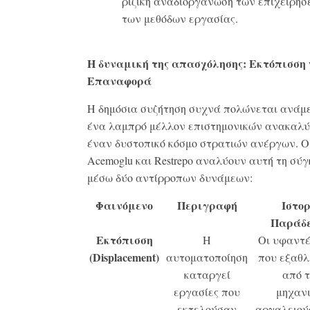
ριζική αναδιοργάνωση των επιχειρήσ
των μεθόδων εργασίας
.
Η δυναμική της απασχόλησης: Εκτόπισση v
Επαναφορά
Η δημόσια συζήτηση συχνά πολώνεται ανάμ
ένα λαμπρό μέλλον επιστημονικών ανακαλύ
έναν δυστοπικό κόσμο στρατιών ανέργων
. Ο
Acemoglu και Restrepo αναλύουν αυτή τη σύ
μέσω δύο αντίρροπων δυνάμεων:
Φαινόμενο
Περιγραφή
Ιστορ
Παράδ
Εκτόπισση
Η
Οι υφαντέ
(Displacement)
αυτοματοποίηση
που εξαθλ
καταργεί
από τ
εργασίες που
μηχανι
εκτελούσαν
αργαλειούς