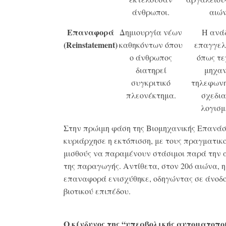
άνθρωποι
.
αιώ
Επαναφορά
Δημιουργία νέων
Η ανά
(Reinstatement)
καθηκόντων όπου
επαγγε
ο άνθρωπος
όπως τε
διατηρεί
μηχα
συγκριτικό
τηλεφωνη
πλεονέκτημα
.
σχεδια
λογισμ
Στην πρώιμη φάση της Βιομηχανικής Επανάσ
κυριάρχησε η εκτόπισση, με τους πραγματικ
μισθούς να παραμένουν στάσιμοι παρά την 
της παραγωγής
. Αντίθετα, στον 20ό αιώνα, η
επαναφορά ενισχύθηκε, οδηγώντας σε άνοδο
βιοτικού επιπέδου.
Ο κίνδυνος της “υπερβολικής αυτοματοπο