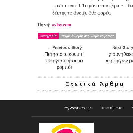
πρώτου email. Το μόνο που ξέρουν είνα
δέκτης το άνοιξε δύο φορές.
Πηγή:
axios.com
Κατηγορία
παρενόχληση στο χώρο εργασίας
← Previous Story
Next Stor
Πατήστε το κουμπί,
9 συνήθειε
ενεργοποιήστε τα
περίεργων 
ρομπότ
Σχετικά Άρθρα
MyWayPress.gr
Ποιοι είμαστε