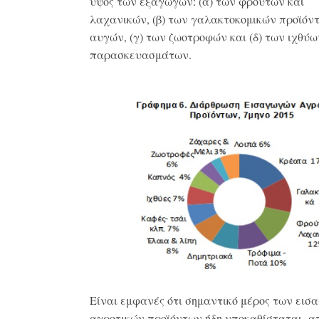
ύψος των εξαγωγών: (α) των φρούτων και
λαχανικών, (β) των γαλακτοκομικών προϊόν
αυγών, (γ) των ζωοτροφών και (δ) των ιχθύω
παρασκευασμάτων.
Είναι εμφανές ότι σημαντικό μέρος των ει
αγροτικών προϊόντων ήδη υποκαθίσταται α