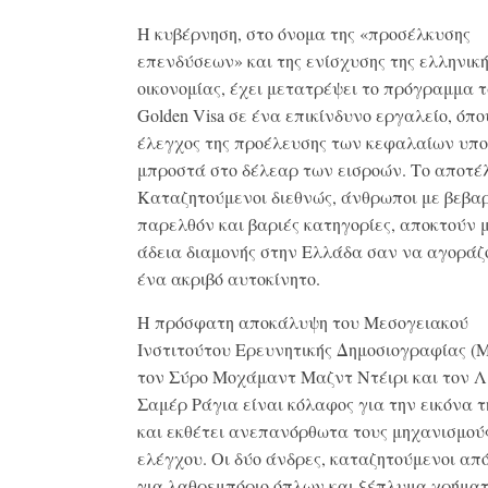
Η κυβέρνηση, στο όνομα της «προσέλκυσης
επενδύσεων» και της ενίσχυσης της ελληνικ
οικονομίας, έχει μετατρέψει το πρόγραμμα 
Golden Visa σε ένα επικίνδυνο εργαλείο, όπο
έλεγχος της προέλευσης των κεφαλαίων υπ
μπροστά στο δέλεαρ των εισροών. Το αποτέ
Καταζητούμενοι διεθνώς, άνθρωποι με βεβα
παρελθόν και βαριές κατηγορίες, αποκτούν 
άδεια διαμονής στην Ελλάδα σαν να αγορά
ένα ακριβό αυτοκίνητο.
Η πρόσφατη αποκάλυψη του Μεσογειακού
Ινστιτούτου Ερευνητικής Δημοσιογραφίας (M
τον Σύρο Μοχάμαντ Μαζντ Ντέιρι και τον Λ
Σαμέρ Ράγια είναι κόλαφος για την εικόνα 
και εκθέτει ανεπανόρθωτα τους μηχανισμού
ελέγχου. Οι δύο άνδρες, καταζητούμενοι από
για λαθρεμπόριο όπλων και ξέπλυμα χρήματ