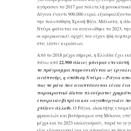
αγόρασαν το 2017 μια πολυτελή μονοκατοικί
Αίγινα έναντι 900.000 ευρώ, εξασφαλίζοντα
την πολυπόθητη Χρυσή Βίζα. Μάλιστα, η άδε
Ντέιρι φαίνεται να ανανεώθηκε το 2023, τη
οι αμερικανικές αρχές τον είχαν ήδη συμπερ
στις λίστες κυρώσεων.
Από το 2018 μέχρι σήμερα, η Ελλάδα έχει εκ
22.900 άδειες μόνιμου επενδυτή
πάνω από
το πρόγραμμα παρουσιάζεται ως εργαλε
ανάπτυξης, η υπόθεση Ντέιρι – Ράγια απο
πως το μόνο που αναπτύσσεται είναι ένα
παρακρατικό δίκτυο πλυσίματος χρημάτ
εταιρειών-βιτρίνα και «αγαθοεργιών» πο
χτίζουν άλλοθι.
Ο Ράγια, ιδιοκτήτης εταιρε
φραουλών και βατόμουρων στη Μύκονο, υπ
μέχρι και το 2023 ισολογισμούς, παρά το γεγ
είχε εξαφανιστεί για να αποφύγει τη δίκη το