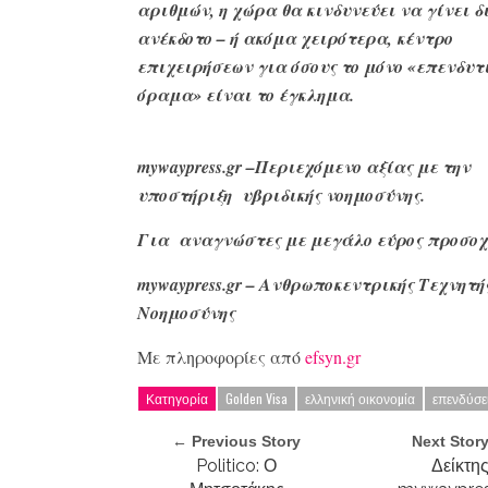
αριθμών, η χώρα θα κινδυνεύει να γίνει δ
ανέκδοτο – ή ακόμα χειρότερα, κέντρο
επιχειρήσεων για όσους το μόνο «επενδυτι
όραμα» είναι το έγκλημα.
mywaypress.gr –Περιεχόμενο αξίας με την
υποστήριξη υβριδικής νοημοσύνης.
Για αναγνώστες με μεγάλο
εύρος προσοχ
mywaypress.gr – Ανθρωποκεντρικής Τεχνητή
Νοημοσύνης
Με πληροφορίες από
efsyn.gr
Κατηγορία
Golden Visa
ελληνική οικονοµία
επενδύσε
← Previous Story
Next Stor
Politico: Ο
Δείκτη