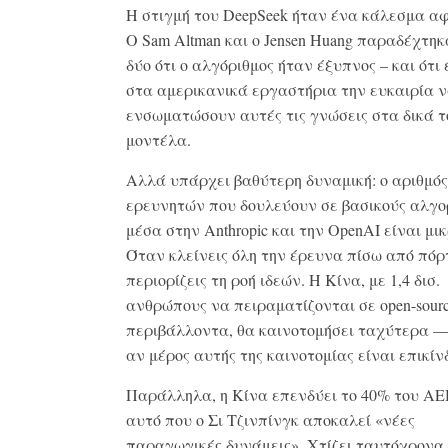
Η στιγμή του DeepSeek ήταν ένα κάλεσμα α
Ο Sam Altman και ο Jensen Huang παραδέχτηκ
δύο ότι ο αλγόριθμος ήταν έξυπνος – και ότι
στα αμερικανικά εργαστήρια την ευκαιρία 
ενσωματώσουν αυτές τις γνώσεις στα δικά τ
μοντέλα.
Αλλά υπάρχει βαθύτερη δυναμική: ο αριθμό
ερευνητών που δουλεύουν σε βασικούς αλγο
μέσα στην Anthropic και την OpenAI είναι μικ
Όταν κλείνεις όλη την έρευνα πίσω από πόρ
περιορίζεις τη ροή ιδεών. Η Κίνα, με 1,4 δισ.
ανθρώπους να πειραματίζονται σε open-sour
περιβάλλοντα, θα καινοτομήσει ταχύτερα —
αν μέρος αυτής της καινοτομίας είναι επικίν
Παράλληλα, η Κίνα επενδύει το 40% του ΑΕ
αυτό που ο Σι Τζινπίνγκ αποκαλεί «νέες
παραγωγικές δυνάμεις». Χτίζει ταυτόχρονα