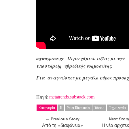
mywaypress.gr –Περιεχόμενο αξίας με την
υποστήριξη υβριδικής νοημοσύνης.
Για αναγνώστες με μεγάλο
εύρος προσοχ
Πηγή:
metatrends.substack.com
Κατηγορία
AI
Peter Diamandis
Τάσεις
Τεχνολογία
← Previous Story
Next Stor
Από τη «διαφάνεια»
Η νέα αρχιτε