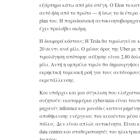
εξάρτημα κάτω από μία στέγη. Ο Elon το κα
αυτό ήδη από το πρώτο — ή ίσως το δεύτερο 
plan του. Η παραδοσιακή αυτοκινητοβιομηχα
έχει προλάβει ακόμη.
Η διαφορά κόστους; Η Tesla θα τιμολογεί σε 
20 σεντς ανά μίλι. Ο μέσος όρος της Uber με 
τιμολόγηση απότομης αύξησης είναι 2,80 δο
μίλι. Αυτή η ομπρέλα τιμών θα δημιουργήσει
εκρηκτική ταμειακή ροή για τους αυτόνομους
εκμετάλλευσης.
Και υπάρχει και μια σύγκλιση που ελάχιστοι
συζητούν: εκατομμύρια cyber-taxis είναι ταυ
μηχανές inference και μονάδες κατανεμημένη
αποθήκευσης ενέργειας που κινούνται μέσα 
πόλεις. Δεν είναι απλώς αυτοκίνητα. Είναι 
data centers και σταθεροποιητές του ηλεκτρικ
δικτύου.