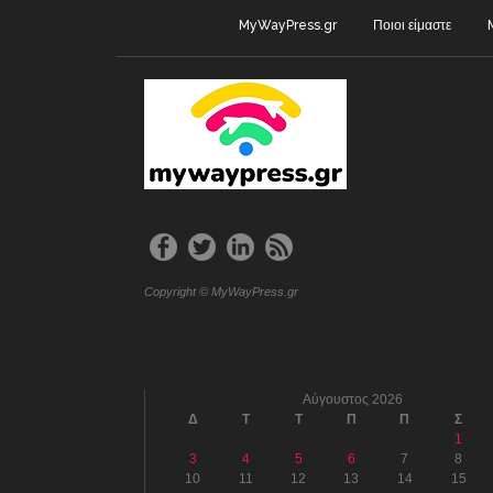
MyWayPress.gr
Ποιοι είμαστε
Copyright © MyWayPress.gr
Αύγουστος 2026
Δ
Τ
Τ
Π
Π
Σ
1
3
4
5
6
7
8
10
11
12
13
14
15