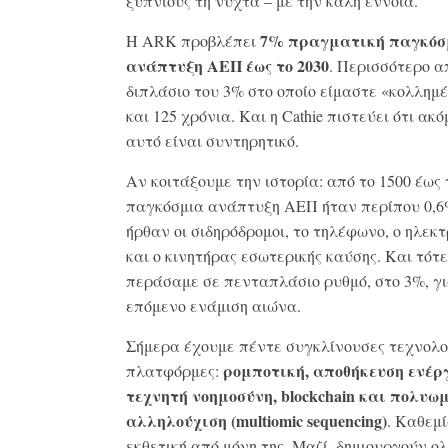
ξύπνιους τη νύχτα – με την καλή έννοια.
7% πραγματική παγκόσ
Η ARK προβλέπει
ανάπτυξη ΑΕΠ έως το 2030
. Περισσότερο α
διπλάσιο του 3% στο οποίο είμαστε «κολλημέ
και 125 χρόνια. Και η Cathie πιστεύει ότι ακό
αυτό είναι συντηρητικό.
Αν κοιτάξουμε την ιστορία: από το 1500 έως τ
παγκόσμια ανάπτυξη ΑΕΠ ήταν περίπου 0,6
ήρθαν οι σιδηρόδρομοι, το τηλέφωνο, ο ηλεκ
και ο κινητήρας εσωτερικής καύσης. Και τότε
περάσαμε σε πενταπλάσιο ρυθμό, στο 3%, γι
επόμενο ενάμιση αιώνα.
Σήμερα έχουμε πέντε συγκλίνουσες τεχνολο
ρομποτική, αποθήκευση ενέργ
πλατφόρμες:
τεχνητή νοημοσύνη,
blockchain
και πολυωμ
αλληλούχιση (multiomic
sequencing
)
. Καθεμί
εκθετική από μόνη της. Μαζί, δημιουργούν ο