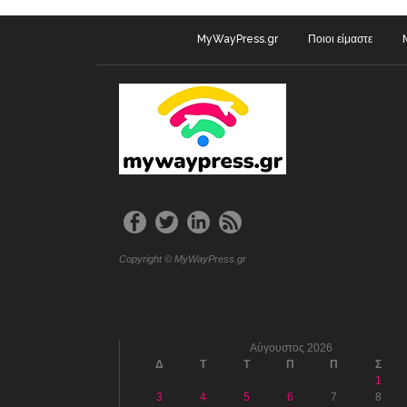
MyWayPress.gr
Ποιοι είμαστε
Copyright © MyWayPress.gr
Αύγουστος 2026
Δ
Τ
Τ
Π
Π
Σ
1
3
4
5
6
7
8