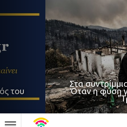
ωτίας:
ρονες
Σαμαράς: ο ισ
στη σημερινή α