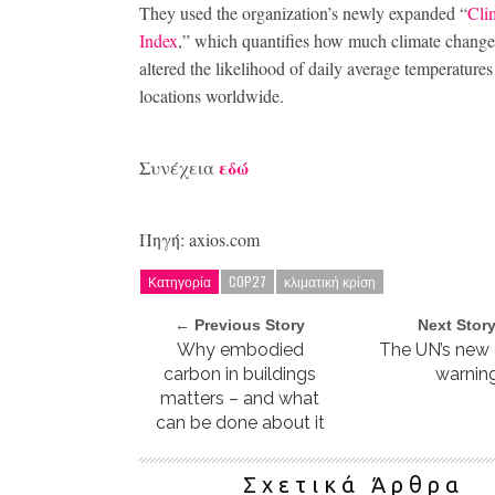
They used the organization’s newly expanded “
Cli
Index
,” which quantifies how much climate change
altered the likelihood of daily average temperatures
locations worldwide.
εδώ
Συνέχεια
Πηγή: axios.com
Κατηγορία
COP27
κλιματική κρίση
← Previous Story
Next Stor
Why embodied
The UN’s new 
carbon in buildings
warnin
matters – and what
can be done about it
Σχετικά Άρθρα