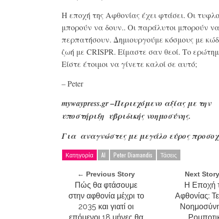
Η εποχή της Αφθονίας έχει φτάσει. Οι τυφλο
μπορούν να δουν.. Οι παράλυτοι μπορούν ν
περπατήσουν. Δημιουργούμε κόσμους με κώδ
ζωή με CRISPR. Είμαστε σαν θεοί. Το ερώτημ
Είστε έτοιμοι να γίνετε καλοί σε αυτό;
– Peter
mywaypress
.gr
–Περιεχόμενο αξίας με την
υποστήριξη υβριδικής νοημοσύνης.
Για αναγνώστες με μεγάλο
εύρος προσοχ
Κατηγορία
AI
Peter Diamandis
Τάσεις
← Previous Story
Next Stor
Πώς θα φτάσουμε
Η Εποχή 
στην αφθονία μέχρι το
Αφθονίας: Τ
2035 και γιατί οι
Νοημοσύνη
επόμενοι 18 μήνες θα
Ρομποτι