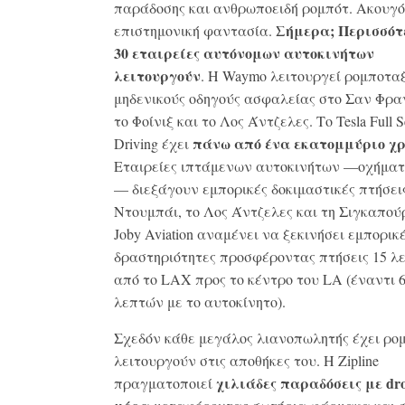
παράδοσης και ανθρωποειδή ρομπότ. Ακουγ
Σήμερα; Περισσότ
επιστημονική φαντασία.
30 εταιρείες αυτόνομων αυτοκινήτων
λειτουργούν
. Η Waymo λειτουργεί ρομποταξ
μηδενικούς οδηγούς ασφαλείας στο Σαν Φρα
το Φοίνιξ και το Λος Άντζελες. Το Tesla Full Se
πάνω από ένα εκατομμύριο χρ
Driving έχει
Εταιρείες ιπτάμενων αυτοκινήτων —οχήμα
— διεξάγουν εμπορικές δοκιμαστικές πτήσει
Ντουμπάι, το Λος Άντζελες και τη Σιγκαπού
Joby Aviation αναμένει να ξεκινήσει εμπορικ
δραστηριότητες προσφέροντας πτήσεις 15 λ
από το LAX προς το κέντρο του LA (έναντι 6
λεπτών με το αυτοκίνητο).
Σχεδόν κάθε μεγάλος λιανοπωλητής έχει ρο
λειτουργούν στις αποθήκες του. Η Zipline
χιλιάδες παραδόσεις με dr
πραγματοποιεί