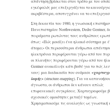
απάντηση βρίσκεται στον τρόπο με τον οποίο
εγκέφαλός μας επεξεργάζεται το καινούργιο
ακριβέστερα, αποτυγχάνει να το επεξεργασ
Στη δεκαετία του 1980, η γνωσιακή επιστήμο
Πανεπιστημίου Northwestern, Dedre Gentner, 
πειράματα ρωτώντας τους ανθρώπους ερωτή
όπως: «Πώς μοιάζει ένα ηλιακό σύστημα με 
άτομο;» Οι περισσότεροι άνθρωποι απάντησ
ηλεκτρόνια περιφέρονται γύρω από τον πυ
οι πλανήτες περιφέρονται γύρω από τον ήλι
Gentner ανακάλυψε κάτι βαθύ για το πώς λει
«χαρτογ
νους: μια διαδικασία που ονόμασε
δομής»
(structure-mapping). Για να κατανοήσο
άγνωστο, οι άνθρωποι δεν κάνουν απλώς
επιφανειακές συγκρίσεις. Χαρτογραφούμε β
σχεσιακές ομοιότητες μεταξύ τομέων.
Χρησιμοποιούμε τις αναλογίες ως γνωστική 