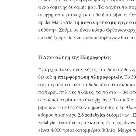
αυξανόμενης δύναμής μας. Τα αρχέτυπα πα
αφηγηματική συνοχή και ηθική σαφήνεια. Όπ
«Με τη μεγάλη δύναμη έρχετα
Spider-Man:
ευθύνη».
Ζούμε σε έναν κόσμο άφθονων αρ
επειδή ζούμε σε έναν κόσμο άφθονων θαυμά
Η Αποκάλυψη της Πληροφορίας
Υπάρχει άλλος ένας λόγος που δεν αισθανό
η υπερφόρτωση πληροφοριών
θεϊκοί:
. Το 3
αν μετρούσατε όλα τα δεδομένα στον κόσμο
πάπυροι, πήλινες πλάκες, τα πάντα— θα φ
συνολικά περίπου το ένα gigabyte. Το ισοδύν
βιβλίων. Το 2012, όταν δημοσιεύσαμε το
Abun
2,8 zettabytes δεδομένων
κόσμος παρήγαγε
. 
zettabyte είναι ένα τρισεκατομμύριο gigabytes
είναι 4.000 τρισεκατομμύρια βιβλία. Μέχρι τ