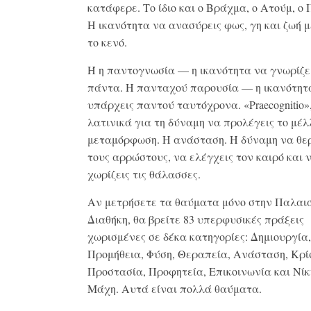
κατάφερε. Το ίδιο και ο Βράχμα, ο Ατούμ, ο
Η ικανότητα να ανασύρεις φως, γη και ζωή 
το κενό.
Ή η παντογνωσία — η ικανότητα να γνωρίζε
πάντα. Η πανταχού παρουσία — η ικανότητ
υπάρχεις παντού ταυτόχρονα. «Praecognitio»
λατινικά για τη δύναμη να προλέγεις το μέλ
μεταμόρφωση. Η ανάσταση. Η δύναμη να θε
τους αρρώστους, να ελέγχεις τον καιρό και 
χωρίζεις τις θάλασσες.
Αν μετρήσετε τα θαύματα μόνο στην Παλαι
Διαθήκη, θα βρείτε 83 υπερφυσικές πράξεις
χωρισμένες σε δέκα κατηγορίες: Δημιουργία,
Προμήθεια, Φύση, Θεραπεία, Ανάσταση, Κρί
Προστασία, Προφητεία, Επικοινωνία και Νίκ
Μάχη. Αυτά είναι πολλά θαύματα.