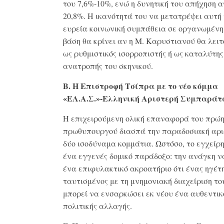
του 7,6%-10%, ενώ η δυνητική του απήχηση α
20,8%
. Η ικανότητά του να μετατρέψει αυτή
ευρεία κοινωνική συμπάθεια σε οργανωμένη
βάση θα κρίνει αν η Μ.
Καρυστιανού θα λειτ
ως ρυθμιστικός ισορροπιστής ή ως καταλύτης
ανατροπής του σκηνικού
.
Β. Η Επιστροφή Τσίπρα με το νέο κόμμα
«ΕΛ.Α.Σ.»-Ελληνική Αριστερή Συμπαράτ
Η επιχειρούμενη ολική επαναφορά του πρώ
πρωθυπουργού διασπά την παραδοσιακή αρι
δύο ισοδύναμα κομμάτια
.
Ωστόσο, το εγχείρ
ένα εγγενές δομικό παράδοξο: την ανάγκη ν
ένα επιφυλακτικό ακροατήριο ότι ένας ηγέτ
ταυτισμένος με τη μνημονιακή διαχείριση το
μπορεί να ενσαρκώσει εκ νέου ένα αυθεντικ
πολιτικής αλλαγής
.