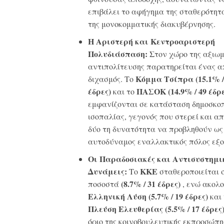
επιβάλει το αφήγημα της σταθερότητ
της μονοκομματικής διακυβέρνησης
.
Η Αριστερή και Κεντροαριστερή
Πολυδιάσπαση:
Στον χώρο της αξιωμ
αντιπολίτευσης παρατηρείται ένας α
Κόμμα Τσίπρα (15.1% /
διχασμός.
Το
έδρες)
ΠΑΣΟΚ (14.9% / 49 έδρε
και το
εμφανίζονται σε κατάσταση δημοσκοπ
ισοπαλίας, γεγονός που στερεί και απ
δύο τη δυνατότητα να προβληθούν ως
αυτοδύναμος εναλλακτικός πόλος εξο
Οι Παραδοσιακές και Αντισυστημι
Δυνάμεις:
ΚΚΕ
Το
σταθεροποιείται 
(8.7% / 31 έδρες)
ποσοστά
, ενώ ακολ
Ελληνική Λύση (5.7% / 19 έδρες)
και 
Πλεύση Ελευθερίας (5.5% / 17 έδρες
όριο της κοινοβουλευτικής εκπροσώπη