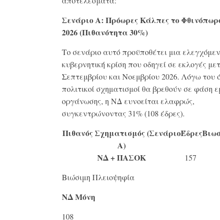
αποτελέσματα
:
Σενάριο Α: Πρόωρες Κάλπες το Φθινόπωρ
2026 (Πιθανότητα 30%)
Το σενάριο αυτό προϋποθέτει μια ελεγχόμε
κυβερνητική κρίση που οδηγεί σε εκλογές με
Σεπτεμβρίου και Νοεμβρίου 2026
.
Λόγω του ό
πολιτικοί σχηματισμοί θα βρεθούν σε φάση 
οργάνωσης, η ΝΔ ευνοείται ελαφρώς,
συγκεντρώνοντας 31% (108 έδρες)
.
Πιθανός Σχηματισμός (Σενάριο
Έδρες
Βιω
Α)
ΝΔ + ΠΑΣΟΚ
157
Βιώσιμη Πλειοψηφία
ΝΔ Μόνη
108