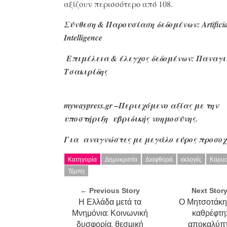
αξίζουν περισσότερο από 108.
Σύνθεση & Παρουσίαση δεδομένων:
Artifici
Intelligence
Επιμέλεια & έλεγχος δεδομένων: Παναγι
Τσακιρίδης
mywaypress
.gr
–Περιεχόμενο αξίας με την
υποστήριξη υβριδικής νοημοσύνης.
Για αναγνώστες με μεγάλο
εύρος προσοχ
Κατηγορία
Δημοκρατία
Διαφθορά
εκλογές
Καρυσ
Τέμπη
← Previous Story
Next Stor
Η Ελλάδα μετά τα
Ο Μητσοτάκη
Μνημόνια: Κοινωνική
καθρέφτη:
δυσφορία, θεσμική
αποκαλύπτ