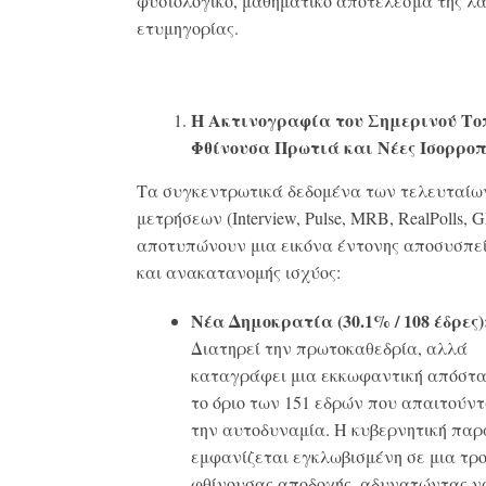
φυσιολογικό, μαθηματικό αποτέλεσμα της λα
ετυμηγορίας
.
Η Ακτινογραφία του Σημερινού Το
Φθίνουσα Πρωτιά και Νέες Ισορροπ
Τα συγκεντρωτικά δεδομένα των τελευταίω
μετρήσεων (
Interview, Pulse, MRB, RealPolls, 
αποτυπώνουν μια εικόνα έντονης αποσυσπε
και ανακατανομής ισχύος
:
Νέα Δημοκρατία (30.1% / 108 έδρες)
Διατηρεί την πρωτοκαθεδρία, αλλά
καταγράφει μια εκκωφαντική απόστ
το όριο των 151 εδρών που απαιτούντ
την αυτοδυναμία
.
Η κυβερνητική παρ
εμφανίζεται εγκλωβισμένη σε μια τρ
φθίνουσας αποδοχής, αδυνατώντας ν