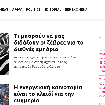
NEWS
ΑΡΘΡΑ
POLITICS
EDITORIAL
ΠΕΡΙΕΧΟΜΕΝΑ
Τι μπορούν να μας
διδάξουν οι ζέβρες για το
διεθνές εμπόριο
RAND
κρίσ
Δεν είναι συχνά ότι μπορείτε να στριμώξετε
μέλ
ζέβρες σε μια στήλη σχετικά με τους
Sir 
εμπορικούς δασμούς, αλλά στο...
χρήμ
Πυρκ
ανάγ
Το π
σύμπ
Η ενεργειακή καινοτομία
μον
Ο πυ
είναι το κλειδί για την
07/
ευημερία