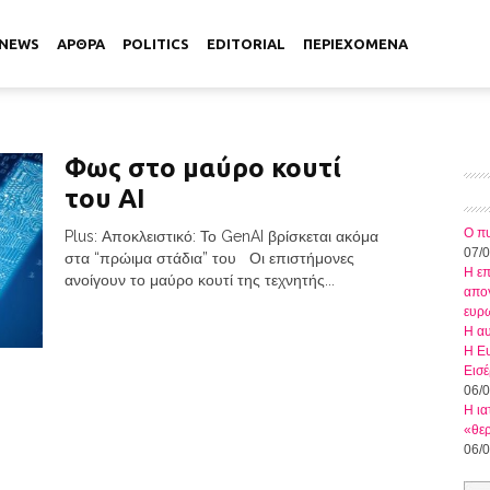
NEWS
ΑΡΘΡΑ
POLITICS
EDITORIAL
ΠΕΡΙΕΧΟΜΕΝΑ
Φως στο μαύρο κουτί
του AI
Ο πυ
Plus: Αποκλειστικό: Το GenAI βρίσκεται ακόμα
07/
στα “πρώιμα στάδια” του Οι επιστήμονες
Η ε
ανοίγουν το μαύρο κουτί της τεχνητής...
απογ
ευρ
Η αυ
Η Ευ
Εισέ
06/
Η ια
«θερ
06/