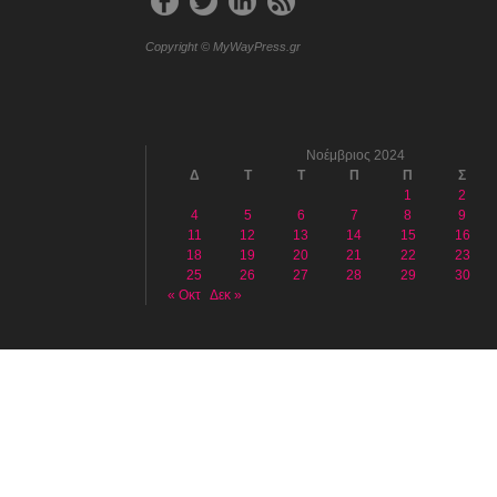
Copyright © MyWayPress.gr
Νοέμβριος 2024
Δ
Τ
Τ
Π
Π
Σ
1
2
4
5
6
7
8
9
11
12
13
14
15
16
18
19
20
21
22
23
25
26
27
28
29
30
« Οκτ
Δεκ »