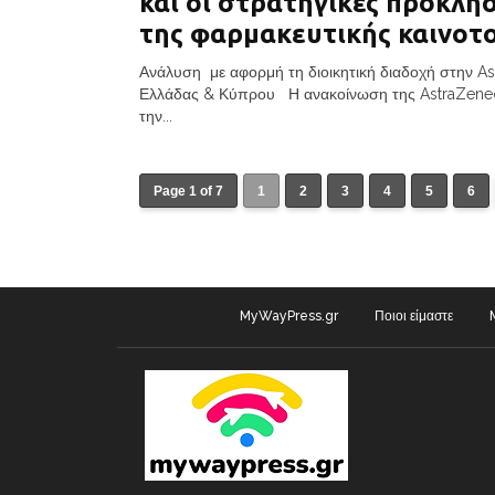
και οι στρατηγικές προκλήσ
της φαρμακευτικής καινοτ
Ανάλυση με αφορμή τη διοικητική διαδοχή στην A
Ελλάδας & Κύπρου Η ανακοίνωση της AstraZenec
την...
Page 1 of 7
1
2
3
4
5
6
MyWayPress.gr
Ποιοι είμαστε