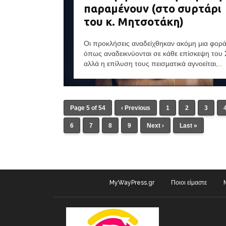
παραμένουν (στο συρτάρι
του κ. Μητσοτάκη)
Οι προκλήσεις αναδείχθηκαν ακόμη μια φορ
όπως αναδεικνύονται σε κάθε επίσκεψη του
αλλά η επίλυση τους πεισματικά αγνοείται,...
Page 5 of 54
‹ Previous
1
2
3
6
7
8
9
Next ›
Last »
MyWayPress.gr
Ποιοι είμαστε