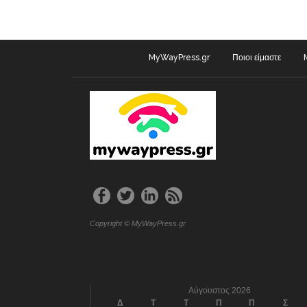
MyWayPress.gr
Ποιοι είμαστε
Copyright © MyWayPress.gr
Αύγουστος 2026
Δ
Τ
Τ
Π
Π
Σ