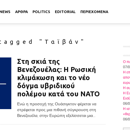
NEWS
ΑΡΘΡΑ
POLITICS
EDITORIAL
ΠΕΡΙΕΧΟΜΕΝΑ
 tagged "Ταϊβάν"
Στη σκιά της
Ο πυ
07/
Βενεζουέλας: Η Ρωσική
Η ε
κλιμάκωση και το νέο
απογ
ευρ
δόγμα υβριδικού
Η αυ
πολέμου κατά του ΝΑΤΟ
Η Ευ
Εισέ
Ενώ η προσοχή της Ουάσιγκτον φέρεται να
06/
Η ια
στρέφεται προς μια πιθανή σύγκρουση στη
«θερ
Βενεζουέλα, στην Ευρώπη εξελίσσεται μια...
06/