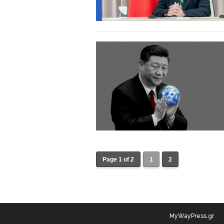
Page 1 of 2
1
2
MyWayPress.gr