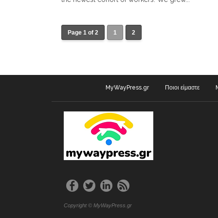
Page 1 of 2
1
2
MyWayPress.gr
Ποιοι είμαστε
Copyright © MyWayPress.gr