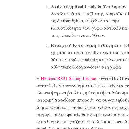
Ανάπτυξη
Real
Estate
& Υποδομών:
Αναδεικνύεται η αξία της Αθηναϊκής 
ως διεθνούς hub, αυξάνοντας την
ελκυστικότητα των γύρω αστικών και
τουριστικών αναπτύξεων
.
Εταιρική Κοινωνική Ευθύνη και
E
έμφαση στα eco-friendly υλικά των σ
θέτει ένα νέο standard για μελλοντικέ
αθλητικές διοργανώσεις στη χώρα
.
Η
Hellenic RS21 Sailing League
powered by Griva
αποτελεί ένα υποδειγματικό case study για τ
ιδιωτική πρωτοβουλία
, η θεσμική επένδυση
κ
ιστορική παράδοση
μπορούν να συναντηθού
Δημιουργώντας υποδομές και φέροντας τεχ
αιχμής
, οι δύο φορείς δεν διοργανώνουν απ
σειρά αγώνων
· χτίζουν ένα βιώσιμο
asset εθ
προβολής με ορίζοντα το μέλλον
.