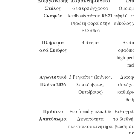
Διοργάνωσης
Χαρακτηριστικά
Στό
Στόλος
6 υπερσύγχρονα
Ομοιομ
Σκαφών
RS
21
keelboats τύπου
υψηλές ε
(πρώτη φορά στην
εύκολος 
Ελλάδα)
Πλήρωμα
4 άτομα
Ανάπ
ανά Σκάφος
ομαδικ
high-per
rac
Αγωνιστικό
3 Ρεγκάτες (Ιούνιος,
Διασφ
Πλάνο 2026
Σεπτέμβριος,
συνέχε
Οκτώβριος)
καθιέρ
θεσ
Πράσινο
Eco
-friendly υλικά &
Ευθυγρά
Αποτύπωμα
Δυνατότητα
τα διεθν
ηλεκτρικού κινητήρα
βιωσιμότ
E