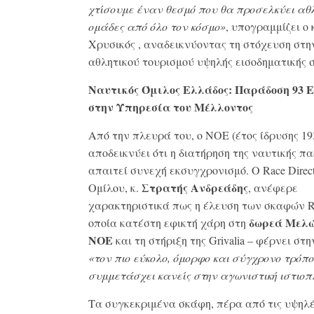
χτίσουμε έναν θεσμό που θα προσελκύει αθλ
ομάδες από όλο τον κόσμο»
, υπογραμμίζει ο 
Χρυσικός , αναδεικνύοντας τη στόχευση στη
αθλητικού τουρισμού υψηλής εισοδηματικής 
Ναυτικός Όμιλος Ελλάδος: Παράδοση 93 
στην Υπηρεσία του Μέλλοντος
Από την πλευρά του, ο ΝΟΕ (έτος ίδρυσης 19
αποδεικνύει ότι η διατήρηση της ναυτικής π
απαιτεί συνεχή εκσυγχρονισμό
. Ο
Race Direc
Στρατής Ανδρεάδης
Ομίλου, κ.
, ανέφερε
χαρακτηριστικά πως η έλευση των σκαφών R
δωρεά Μελώ
οποία κατέστη εφικτή χάρη στη
ΝΟΕ
και τη στήριξη της Grivalia
– φέρνει στ
«τον πιο εύκολο, όμορφο και σύγχρονο τρόπο
συμμετάσχει κανείς στην αγωνιστική ιστιοπ
Τα συγκεκριμένα σκάφη, πέρα από τις υψηλ