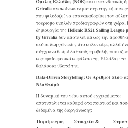
Όμιλος Ελλάδος (ΝΟΕ)
και ο επενδυτικός ό
Grivalia
ανακοίνωσαν μια στρατηγική συνερ
που φιλοδοξεί να επανακαθορίσει τον αθλητ
τουρισμό υψηλών προδιαγραφών στη χώρα
.
Hellenic
RS
21 Sailing
League
p
δημιουργία της
by
Grivalia
δεν αποτελεί απλώς την προσθήκη
ακόμα διοργάνωσης στο καλεντάρι, αλλά έν
σύγχρονο θεσμό διεθνούς προβολής που αξιοπ
κορυφαίο φυσικό κεφάλαιο της Ελλάδας: τα
θαλάσσια ύδατά της
.
Data-Driven Storytelling: Οι Αριθμοί πίσω α
Νέο Θεσμό
Η δυναμική του νέου αυτού εγχειρήματος
αποτυπώνεται καθαρά στα ποιοτικά και ποσ
δεδομένα της διοργάνωσης
:
Παράμετρος
Στοιχεία &
Στρατ