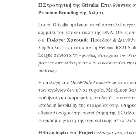
Η Στρατηγική της Grivalia: Επενδύοντας σ
Premium Branding της Χώρας
Για τη
Grivalia, η κίνηση αυτή αποτελεί οργα
κομμάτι του επενδυτικού της DNA
. Όπως επ
Γιώργος Χρυσικός
ο κ.
, Πρόεδρος & Διευθύ
Σύμβουλος της εταιρείας, η Hellenic RS21 Sail
League συνιστά τη
«φυσική συνέχεια της στρ
μας να επενδύουμε σε ό,τι αναδεικνύει την
διεθνώς»
.
Η επιλογή του
One
&Only
Aesthesis
ως κεντρικ
των αγώνων δεν είναι τυχαία
.
Με άμεση θα
πρόσβαση και κορυφαίες υποδομές, τοποθετε
υποδομή
hospitality της εταιρείας στην υπηρε
εθνικού στόχου: την τοποθέτηση της Ελλάδα
παγκόσμιο χάρτη της αγωνιστικής ιστιοπλοΐ
Η Φιλοσοφία του Project
:
«Στόχος μας είναι