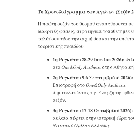
Το Χρονοδιάγραμμα των Αγώνων (Σεζόν 2
Η πρώτη σεζόν του θεσμού αναπτύσσεται σε
διακριτές φάσεις, στρατηγικά τοποθετημένε
καλύψουν τόσο την αιχμή όσο και την επέκτα
τουριστικής περιόδου
:
1η Ρεγκάτα (28-29 Ιουνίου 2026):
Φιλ
στο
One
&Only
Aesthesis
στην Αθηναϊκή
2η Ρεγκάτα (5-6 Σεπτεμβρίου 2026):
Επιστροφή στο
One
&Only
Aesthesis
,
σηματοδοτώντας την έναρξη της φθι
σεζόν
.
3η Ρεγκάτα (17-18 Οκτωβρίου 2026):
αυλαία πέφτει στην ιστορική έδρα το
Ναυτικού Ομίλου Ελλάδος
.