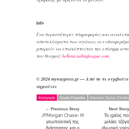
info
Για περισσότερες πληροφορίες και αναλυτι
αποτελέσματα των αγώνων, οι ενδιαφερόμε
μπορούν να επισκέπτονται την επίσημη ιστ
του θεσμού:
hellenicsailingleague.com
.
© 2026 mywaypress
.gr
—
Από το τι συμβαίνε
σημαίνει
Κατηγορία
Grivalia Properties
Ναυτικός Όμιλος Ελλάδ
← Previous Story
Next Stor
JPMorgan Chase- Η
Το χρέος πο
γεωπολιτική της
μιλάει: τζόγ
διάσπασης και ο
ιδιωτικό χρέ