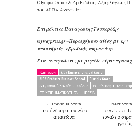
Olympia Group & Δρ Κώστας Αξαρλόγλου, Π
του ALBA Association
Επιμέλεια: Παναγιώτης Τσακιρίδης
mywaypress
.gr
–Περιεχόμενο αξίας με την
υποστήριξη υβριδικής νοημοσύνης.
Για αναγνώστες με μεγάλο
εύρος προσοχ
Κατηγορία
Alba Business Unusual Award
ALBA Graduate Business School
Olympia Group
Αμερικανικό Κολλέγιο Ελλάδος
εκπαίδευση Πάνος Γερ
ΕΠΙΧΕΙΡΗΜΑΤΙΚΟΤΗΤΑ
ΗΓΕΣΙΑ
← Previous Story
Next Stor
Το σύνδρομο του νέου
Το «Zipper T
απατεώνα
εργαλείο στρα
ηγεσία