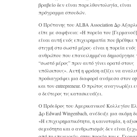
βραβείο δεν είναι παρελθοντολογία, είναι
πρόγραμμα σπουδών.
Ο Πρύτανης του ALBA Association Δρ Αξαρλ
είπε με σαφήνεια: «Η πορεία του [Γερμανού]
είναι αυτή ενός επιχειρηματία που βρέθηκε 
στιγμή στο σωστό μέρος· είναι η πορεία ενός
ανθρώπου που επανειλημμένα δημιούργησε 
“σωστό μέρος” πριν αυτό γίνει ορατό στους
υπόλοιπους». Αυτή η φράση αξίζει να αναλυθ
προδιαγράφει μια διαφορά ανάμεσα στον opp
και τον entrepreneur. Ο πρώτος αναγνωρίζει ε
ο δεύτερος τις κατασκευάζει.
Ο Πρόεδρος του Αμερικανικού Κολλεγίου Ελ
Δρ Edward Wingenbach, ανέδειξε μια ακόμη δ
«Η επιχειρηματικότητα, η καινοτομία, η αξιο
σεμνότητα και ο ανθρωπισμός δεν είναι ξεχ
από το επιχειρείν· στην πορεία του κ. Γερμα