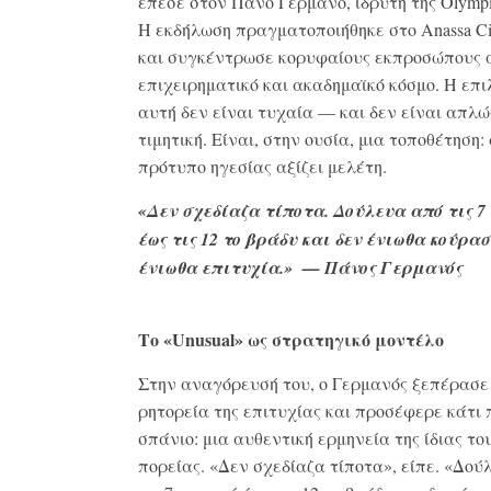
έπεσε στον Πάνο Γερμανό, ιδρυτή της Olympi
Η εκδήλωση πραγματοποιήθηκε στο Anassa Cit
και συγκέντρωσε κορυφαίους εκπροσώπους 
επιχειρηματικό και ακαδημαϊκό κόσμο. Η επι
αυτή δεν είναι τυχαία — και δεν είναι απλώ
τιμητική. Είναι, στην ουσία, μια τοποθέτηση:
πρότυπο ηγεσίας αξίζει μελέτη.
«Δεν σχεδίαζα τίποτα. Δούλευα από τις 7
έως τις 12 το βράδυ και δεν ένιωθα κούρασ
ένιωθα επιτυχία.»
— Πάνος Γερμανός
Το «Unusual» ως στρατηγικό μοντέλο
Στην αναγόρευσή του, ο Γερμανός ξεπέρασε
ρητορεία της επιτυχίας και προσέφερε κάτι 
σπάνιο: μια αυθεντική ερμηνεία της ίδιας το
πορείας. «Δεν σχεδίαζα τίποτα», είπε. «Δού