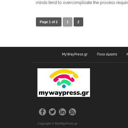
minds tend to overcomplicate the process require
Page 1 of 2
1
2
MyWayPress.gr
Ποιοι είμαστε
Copyright © MyWayPress.gr