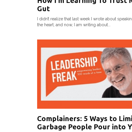
How I’m Learning To Trust 
Gut
I didn’t realize that last week I wrote about speaki
the heart, and now, I am writing about...
Complainers: 5 Ways to Limi
Garbage People Pour into 