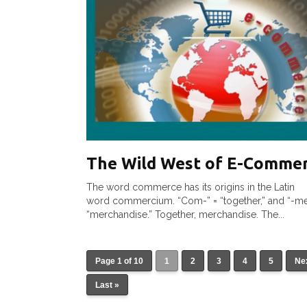
The Wild West of E-Comme
The word commerce has its origins in the Latin
word commercium. “Com-” = “together,” and “-me
“merchandise.” Together, merchandise. The...
Page 1 of 10
1
2
3
4
5
Nex
Last »