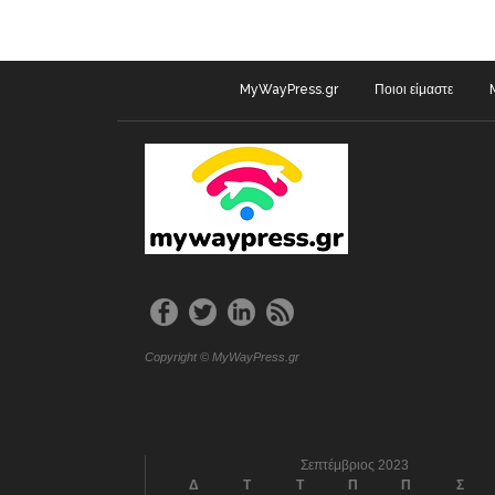
MyWayPress.gr
Ποιοι είμαστε
Copyright © MyWayPress.gr
Σεπτέμβριος 2023
Δ
Τ
Τ
Π
Π
Σ