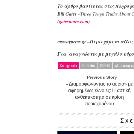
Το άρθρο βασίζεται στις πληροφ
Bill Gates «
Three Tough Truths About C
(
gatesnotes.com
)
mywaypress.gr –Περιεχόμενο αξίας
Για αναγνώστες με μεγάλο εύρο
Κατηγορία
Bill Gates
COP30
κλιματική κ
← Previous Story
«Διαμορφώνοντας το αύριο» με
αφηρημένες έννοιες: Η αστική
ανθεκτικότητα σε κρίση
περιεχομένου
Σχ