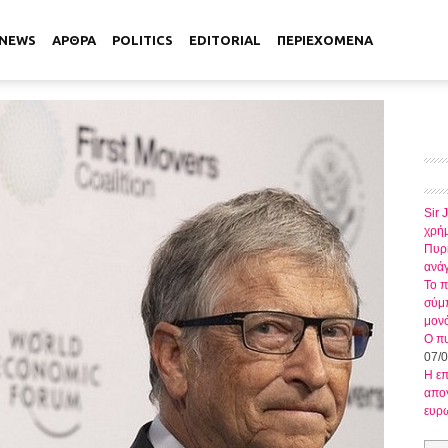
NEWS
ΑΡΘΡΑ
POLITICS
EDITORIAL
ΠΕΡΙΕΧΟΜΕΝΑ
Sir 
χρήμ
Πυρκ
ανάγ
Το π
σύμπ
μον
Ο πυ
07/
Η ε
απογ
ευρ