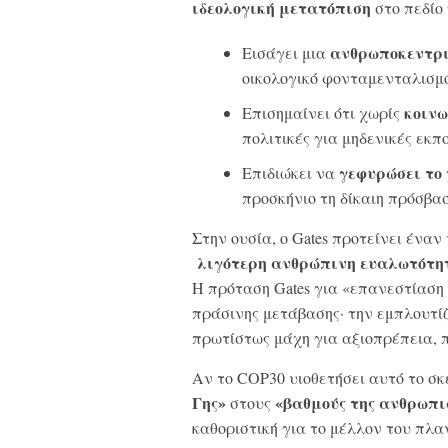
ιδεολογική μετατόπιση
στο πεδίο 
ανθρωποκεντρ
Εισάγει μια
οικολογικό φονταμενταλισμ
κοινω
Επισημαίνει ότι χωρίς
πολιτικές για μηδενικές εκπο
γεφυρώσει το
Επιδιώκει να
προσκήνιο τη δίκαιη πρόσβα
Στην ουσία, ο Gates προτείνει έναν
λιγότερη ανθρώπινη ευαλωτότη
Η πρόταση Gates για «επανεστίαση 
πράσινης μετάβασης· την εμπλουτίζε
πρωτίστως μάχη για αξιοπρέπεια, π
Αν το COP30 υιοθετήσει αυτό το σκ
Γης»
«βαθμούς της ανθρωπι
στους
καθοριστική για το μέλλον του πλα