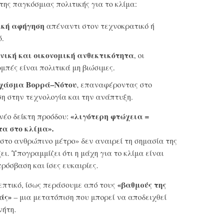
της παγκόσμιας πολιτικής για το κλίμα:
ική αφήγηση
απέναντι στον τεχνοκρατικό ή
ό.
νική και οικονομική ανθεκτικότητα
, οι
μπές είναι πολιτικά μη βιώσιμες.
 χάσμα Βορρά–Νότου
, επαναφέροντας στο
ση στην τεχνολογία και την ανάπτυξη.
«λιγότερη φτώχεια =
 νέο δείκτη προόδου:
τα στο κλίμα
»
.
στο ανθρώπινο μέτρο» δεν αναιρεί τη σημασία της
ι. Υπογραμμίζει ότι η μάχη για το κλίμα είναι
ρόσβαση και ίσες ευκαιρίες.
«βαθμούς της
επτικό, ίσως περάσουμε από τους
άς»
– μια μετατόπιση που μπορεί να αποδειχθεί
νήτη.