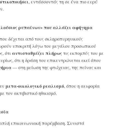
στικοποιήσει
, εντάσσοντάς τη σε ένα πιο ευρύ
ν.
πλούσιος ρυπαίνων» που αλλάζει αφήγημα
ς που δέχεται από τους σκληροπυρηνικούς
θεωρούν υποκριτή λόγω του μεγάλου προσωπικού
αντισταθμίζει πλήρως
ς, ότι
τις εκπομπές του με
υρίως, ότι η δράση του επικεντρώνεται εκεί όπου
τήρια
— στη μείωση της φτώχειας, της πείνας και
μετα-οικολογικό ρεαλισμό
ναν
, όπου η αειφορία
με τον ακτιβιστικό ηθικισμό.
ασία
α απλή επικοινωνιακή παρέμβαση. Συνιστά