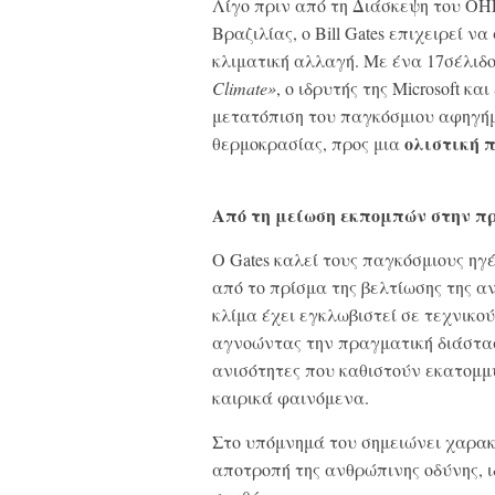
Λίγο πριν από τη Διάσκεψη του ΟΗ
Βραζιλίας, ο Bill Gates επιχειρεί 
κλιματική αλλαγή. Με ένα 17σέλιδ
Climate»
, ο ιδρυτής της Microsoft κα
μετατόπιση του παγκόσμιου αφηγήμ
ολιστική 
θερμοκρασίας, προς μια
Από τη μείωση εκπομπών στην πρ
Ο Gates καλεί τους παγκόσμιους η
από το πρίσμα της βελτίωσης της α
κλίμα έχει εγκλωβιστεί σε τεχνικο
αγνοώντας την πραγματική διάσταση
ανισότητες που καθιστούν εκατομμ
καιρικά φαινόμενα.
Στο υπόμνημά του σημειώνει χαρακτ
αποτροπή της ανθρώπινης οδύνης, ι