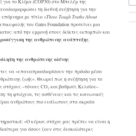
Ε για το Κλίμα (COP30) στο Μπελέμ της
να αναδιαμορφώσει τη διεθνή συζήτηση για την
ο υπόμνημα με τίτλο
«Three Tough Truths About
ι επικεφαλής του Gates Foundation προτείνει μια
ατος: από την εμμονή στους δείκτες εκπομπών και
προσέγγιση της ανθρώπινης ανάπτυξης
.
όληψη της ανθρώπινης οδύνης
γέτες να «επαναπροσδιορίσουν την πρόοδο μέσα
νθρώπινης ζωής». Θεωρεί πως η συζήτηση για το
ύς στόχους –τόνους CO₂ και βαθμούς Κελσίου–
: τη φτώχεια, τις ασθένειες και τις κοινωνικές
ύρια ανθρώπους πιο ευάλωτους στα ακραία
ηριστικά: «Ο κύριος στόχος μας πρέπει να είναι η
διαίτερα για όσους ζουν στις δυσκολότερες