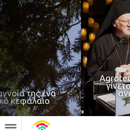
90 χρόν
Agrotechnologi
γίνεται στρατη
ης ένα
ανάπτυξη π
λαιο
ανθε