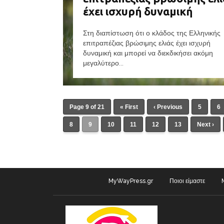
έχει ισχυρή δυναμική
Στη διαπίστωση ότι ο κλάδος της Ελληνικής
επιτραπέζιας βρώσιμης ελιάς έχει ισχυρή
δυναμική και μπορεί να διεκδικήσει ακόμη
μεγαλύτερο...
Page 9 of 21
« First
‹ Previous
5
6
8
9
10
11
12
13
Next ›
MyWayPress.gr
Ποιοι είμαστε