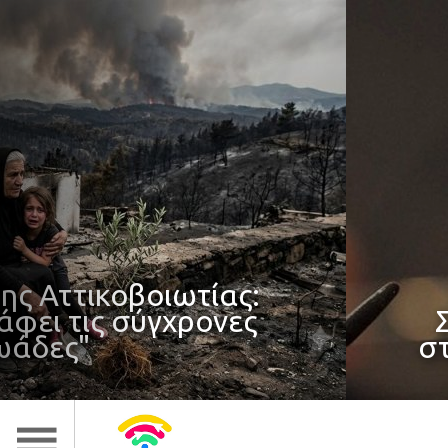
ωτίας:
ρονες
Σαμαράς: ο ισ
στη σημερινή α