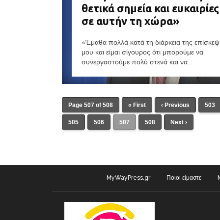
θετικά σημεία και ευκαιρίες
σε αυτήν τη χώρα»
«Έμαθα πολλά κατά τη διάρκεια της επίσκε
μου και είμαι σίγουρος ότι μπορούμε να
συνεργαστούμε πολύ στενά και να...
Page 507 of 508
« First
‹ Previous
503
505
506
507
508
Next ›
MyWayPress.gr
Ποιοι είμαστε