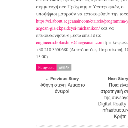
συμμετοχή στο Πρόγραμμα Υποτροφιών, οι
υποψήφιοι μπορούν να επισκεφθούν την ιστ
https://el.about.aegeanair.com/etaireia/programma-
aegean-gia-ekpaideysi-michanikon/
και να
επικοινωνήσουν μέσω email στο:
engineerscholarships@aegeanair.com
ή τηλεφωνι
+30 210 3550680 (Δευτέρα έως Παρασκευή, 10
15:00).
Κατηγορία
AEGEAN
← Previous Story
Next Stor
Φθηνή στέγη; Άπιαστο
Ποια είνα
όνειρο!
στρατηγική σ
της συνεργ
Digital Realty
Infrastructur
Κρήτη;