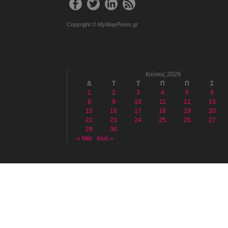
Copyright © MyWayPress.gr
Ιούνιος 2026
Δ
Τ
Τ
Π
Π
Σ
1
2
3
4
5
6
8
9
10
11
12
13
15
16
17
18
19
20
22
23
24
25
26
27
29
30
« Μάι
Ιούλ »