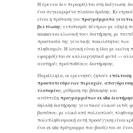
Η έρευνα δεν περιορίζεται στη διάγνωση· δ
ένα συγκεκριμένο πλαίσιο δράσης. Κεντρικό
προγράμματα γενετικ
είναι η πρόταση για
βελτίωσης
: εντοπισμός δέντρων με υψηλή 
taxanes και κλωνική τους διατήρηση, με ταυτ
προστασία της γενετικής ποικιλότητας των
πληθυσμών. Η λογική είναι η ίδια με εκείνη 
εφαρμόζεται σε καλλιεργητικά φυτά — αλλ
αυστηρές προϋποθέσεις διατήρησης.
επέκταση
Παράλληλα, οι ερευνητές ζητούν
προστατευόμενων περιοχών
απαγόρευση
,
υλοτομίας
, ρύθμιση της βόσκησης και
προγραμμάτων
ex
situ
διατήρησ
ανάπτυξη
δηλαδή διατήρησης γενετικού υλικού εκτός 
βιοτόπου, με υλικό από πολλαπλούς πληθυσμ
πολυπληθυσμιακή αυτή προσέγγιση είναι κρί
ένα ex situ πρόγραμμα που βασίζεται σε ένα