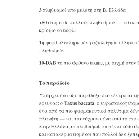
3
πληθυσμοί υπό μελέτη στη Β. Ελλάδα
<50
άτομα σε πολλούς πληθυσμούς — κάτω 
κρίσιμο κατώφλι
1
η
φορά ολοκληρωμένη αξιολόγηση ελληνικ
πληθυσμών
10-
DAB
το πιο άφθονο taxane, με αιχμή στον
Το παράδοξο
Υπάρχει ένα οξύ παράδοξο στο κέντρο αυτή
Taxus
baccata
έρευνας: ο
, ο ευρωπαϊκός ίταμο
ένα από τα πιο φαρμακευτικά πολύτιμα δέν
πλανήτη — και ταυτόχρονα ένα από τα πιο 
Στην Ελλάδα, οι πληθυσμοί του είναι τόσο σ
και κατακερματισμένοι που πολλοί δεν ξεπ