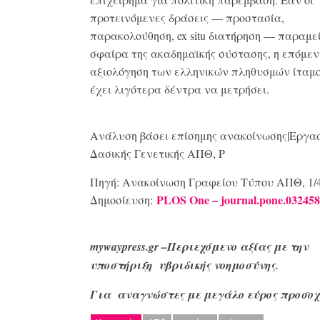
προτεινόμενες δράσεις — προστασία,
παρακολούθηση, ex situ διατήρηση — παραμε
σφαίρα της ακαδημαϊκής σύστασης, η επόμεν
αξιολόγηση των ελληνικών πληθυσμών ίταμ
έχει λιγότερα δέντρα να μετρήσει.
Ανάλυση βάσει επίσημης ανακοίνωσης|Εργα
Δασικής Γενετικής ΑΠΘ, P
Πηγή: Ανακοίνωση Γραφείου Τύπου ΑΠΘ, 1/4/
PLOS
One
–
journal
.
pone
.03245
Δημοσίευση:
mywaypress.gr –Περιεχόμενο αξίας με την
υποστήριξη υβριδικής νοημοσύνης.
Για αναγνώστες με μεγάλο
εύρος προσοχ