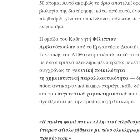
50 άτομα. Αυτό ακριβώς το όριο αποτελεί ορ
βιολογία της διατήρησης: κάτω από αυτό, έν
πληθυσμός γίνεται επικίνδυνα ευάλωτος σε 
εκφυλισμό.
Φίλιππου
Η ομάδα του Καθηγητή
Αρβανόπουλου
από το Εργαστήριο Δασικής
Γενετικής του ΑΠΘ αντιμετώπισε αυτό το π
με έναν τριπλά ολοκληρωμένο τρόπο: μελέτ
γενετική ποικιλότητα
συγχρόνως τη
,
χημειοτυπική παραλλακτικότητα
τη
— δ
πόσα αντικαρκινικά taxanes παράγει κάθε δ
επιγενετικά χαρακτηριστικά
και τα
που
σχετίζονται με την προσαρμογή στο κλίμα.
«Η πρώτη φορά που οι ελληνικοί πληθυσμ
ίταμου αξιολογήθηκαν με τόσο ολοκληρωμ
προσέγγιση.»