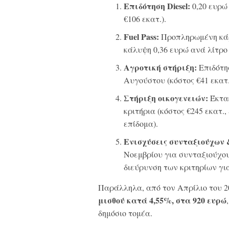
Επιδότηση Diesel
:
0,20 ευρώ 
€106 εκατ.).
Fuel
Pass
:
Προπληρωμένη κάρτ
κάλυψη 0,36 ευρώ ανά λίτρο 
Αγροτική στήριξη:
Επιδότη
Αυγούστου (κόστος €41 εκατ.
Στήριξη οικογενειών:
Έκτακ
κριτήρια (κόστος €245 εκατ.
επίδομα).
Ενισχύσεις συνταξιούχων 
Νοεμβρίου για συνταξιούχους
διεύρυνση των κριτηρίων για 
Παράλληλα, από τον Απρίλιο του 20
μισθού κατά 4,55%, στα 920 ευρώ
δημόσιο τομέα.