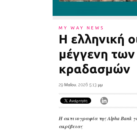
MY WAY NEWS
Η ελληνική ο
μέγγενη των
κραδασμών
29 Μαΐου, 2026 5:13 μμ
Η ακτινογραφία της Alpha Bank γ
ακρίβειας