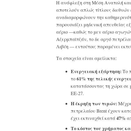
Η ανάφλεξη στη Μέση Ανατολή και 
αποτελούν απλώς τίτλους διεθνών
αναδιαμορφώνουν την καθημερινότη
παρουσιάζει μηδενική απευθείας εξ
αέριο —καθώς το μεν αέριο αγωγών
Αζερμπαϊτζάν, το δε αργό πετρέλαι
Λιβύη — εντούτοις παραμένει εκτε
Τα στοιχεία είναι αμείλικτα:
Ενεργειακή εξάρτηση:
Το π
61% της τελικής ενεργ
το
κατατάσσοντας τη χώρα σε μ
ΕΕ-27.
Η έκρηξη των τιμών:
Μέχρι 
πετρελαίου Brent έχουν κα
47%
έχει εκτιναχθεί κατά
απ
Το κόστος του χρήματος κα