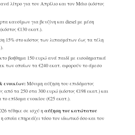
ανά λίτρο για τον Απρίλιο και τον Μάιο (κόστος
α καυσίμων για βενζίνη και diesel με μέση
(κόστος €130 εκατ.).
ση 15% στο κόστος των λιπασμάτων έως τα τέλη
).
το βοήθημα 150 ευρώ ανά παιδί με εισοδηματικά
, εκ των οποίων τα €240 εκατ. αφορούν το άμεσο
& ενοικίων:
Μόνιμη αύξηση του επιδόματος
 από τα 250 στα 300 ευρώ (κόστος €198 εκατ.) και
το επίδομα ενοικίου (€25 εκατ.).
αύξηση του κατώτατου
26 τέθηκε σε ισχύ η
, η οποία επηρεάζει τόσο τον ιδιωτικό όσο και τον