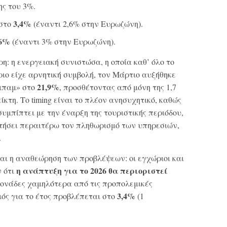
ης του 3%.
3,4%
στο
(έναντι 2,6% στην Ευρωζώνη).
,6%
(έναντι 3% στην Ευρωζώνη).
η: η ενεργειακή συνιστώσα, η οποία καθ’ όλο το
ριο είχε αρνητική συμβολή, τον Μάρτιο αυξήθηκε
21,9%
«μπαμ» στο
, προσθέτοντας από μόνη της 1,7
ίκτη. Το timing είναι το πλέον ανησυχητικό, καθώς
συμπίπτει με την έναρξη της τουριστικής περιόδου,
τήσει περαιτέρω τον πληθωρισμό των υπηρεσιών,
.
αι η αναθεώρηση των προβλέψεων: οι εγχώριοι και
η ανάπτυξη για το 2026 θα περιοριστεί
ν ότι
μονάδες χαμηλότερα από τις προπολεμικές
3,4%
μός για το έτος προβλέπεται στο
(1