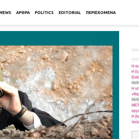
NEWS
ΑΡΘΡΑ
POLITICS
EDITORIAL
ΠΕΡΙΕΧΟΜΕΝΑ
Η αυ
Η Ευ
Εισέ
06/
Η ια
«θερ
06/
METL
αρχι
Η βι
πολ