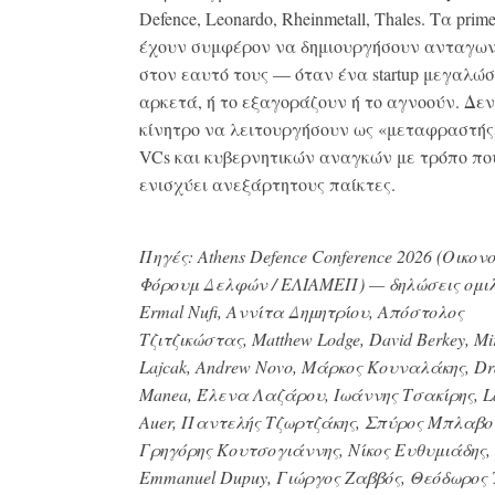
Defence, Leonardo, Rheinmetall, Thales. Τα prim
έχουν συμφέρον να δημιουργήσουν ανταγων
στον εαυτό τους — όταν ένα startup μεγαλώσ
αρκετά, ή το εξαγοράζουν ή το αγνοούν. Δε
κίνητρο να λειτουργήσουν ως «μεταφραστής
VCs και κυβερνητικών αναγκών με τρόπο πο
ενισχύει ανεξάρτητους παίκτες.
Πηγές: Athens Defence Conference 2026 (Οικον
Φόρουμ Δελφών / ΕΛΙΑΜΕΠ) — δηλώσεις ομι
Ermal Nufi, Αννίτα Δημητρίου, Απόστολος
Τζιτζικώστας, Matthew Lodge, David Berkey, Mi
Lajcak, Andrew Novo, Μάρκος Κουναλάκης, Dr
Manea, Έλενα Λαζάρου, Ιωάννης Τσακίρης, L
Auer, Παντελής Τζωρτζάκης, Σπύρος Μπλαβο
Γρηγόρης Κουτσογιάννης, Νίκος Ευθυμιάδης,
Emmanuel Dupuy, Γιώργος Ζαββός, Θεόδωρος 