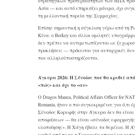
στρατηγικών προτεραιοτήτων των ΗΠΑ προ
Ασία — και αυτό επηρεάζει μόνιμα, όχι συγ
τη μελλοντική πορεία της Συμμαχίας.
Επίσης σημαντική η σύγκλιση γύρω από τη Ρ
Κίνα: ο Berkey και άλλοι ομιλητές υπογράμμ
δεν πρέπει να αντιμετωπίζονται ως ξεχωρισ
προκλήσεις — πρόκειται για αυταρχικές δυν
που αλληλοϋποστηρίζονται.
Άγκυρα 2026: Η Σύνοδος που θα κριθεί από
«πώς» και όχι το «αν»
Ο Dragos Manea, Political Affairs Officer for NA
Romania, ήταν ο πιο συγκεκριμένος για ό,τι έ
Σύνοδος Κορυφής στην Άγκυρα δεν θα είναι
αποφάσεων — θα είναι «σύνοδος εφαρμογής
υλοποίησης». Η Χάγη έβαλε τα θεμέλια. Η 
κριθεί από το αν η Συμμαχία μπορεί να μετα