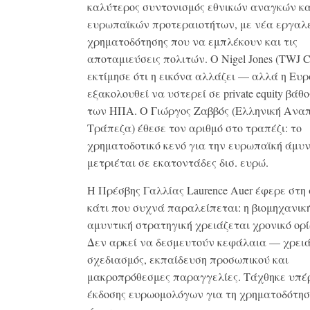
καλύτερος συντονισμός εθνικών αναγκών κα
ευρωπαϊκών προτεραιοτήτων, με νέα εργαλ
χρηματοδότησης που να εμπλέκουν και τις
αποταμιεύσεις πολιτών. Ο Nigel Jones (TWJ Ca
εκτίμησε ότι η εικόνα αλλάζει — αλλά η Ευ
εξακολουθεί να υστερεί σε private equity βάθ
των ΗΠΑ. Ο Γιώργος Ζαββός (Ελληνική Ανα
Τράπεζα) έθεσε τον αριθμό στο τραπέζι: το
χρηματοδοτικό κενό για την ευρωπαϊκή άμυ
μετριέται σε εκατοντάδες δισ. ευρώ.
Η Πρέσβης Γαλλίας Laurence Auer έφερε στη
κάτι που συχνά παραλείπεται: η βιομηχανικ
αμυντική στρατηγική χρειάζεται χρονικό ορί
Δεν αρκεί να δεσμευτούν κεφάλαια — χρειά
σχεδιασμός, εκπαίδευση προσωπικού και
μακροπρόθεσμες παραγγελίες. Τάχθηκε υπέρ
έκδοσης ευρωομολόγων για τη χρηματοδότησ