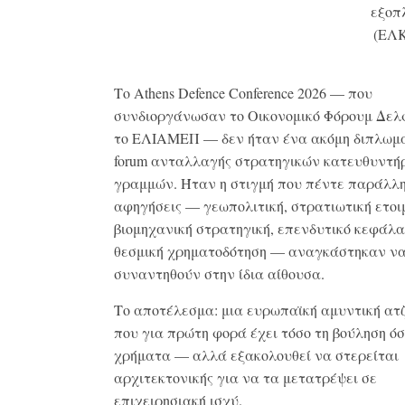
εξοπ
(ΕΛ
Το Athens Defence Conference 2026 — που
συνδιοργάνωσαν το Οικονομικό Φόρουμ Δελ
το ΕΛΙΑΜΕΠ — δεν ήταν ένα ακόμη διπλωμ
forum ανταλλαγής στρατηγικών κατευθυντή
γραμμών. Ήταν η στιγμή που πέντε παράλλ
αφηγήσεις — γεωπολιτική, στρατιωτική ετοι
βιομηχανική στρατηγική, επενδυτικό κεφάλα
θεσμική χρηματοδότηση — αναγκάστηκαν ν
συναντηθούν στην ίδια αίθουσα.
Το αποτέλεσμα: μια ευρωπαϊκή αμυντική ατ
που για πρώτη φορά έχει τόσο τη βούληση όσ
χρήματα — αλλά εξακολουθεί να στερείται
αρχιτεκτονικής για να τα μετατρέψει σε
επιχειρησιακή ισχύ.