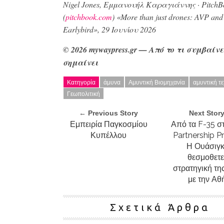
Nigel Jones, Εμμανουήλ Καραγιάννης · Pitch
(
pitchbook.com
) «More than just drones: AVP and
Earlybird», 29 Ιουνίου 2026
© 2026 mywaypress.gr —
Από το τι συμβαίνε
σημαίνει
Κατηγορία
άμυνα
Αμυντική Βιομηχανία
αμυντική τ
Γεωπολιτική
← Previous Story
Next Stor
Εμπειρία Παγκοσμίου
Από τα F-35 σ
Κυπέλλου
Partnership P
Η Ουάσιγκ
θεσμοθετε
στρατηγική τη
με την Αθ
Σχετικά Άρθρα