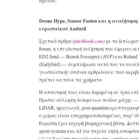
άμυνας.
Drone Hype, Sensor Fusion και η αναζήτηση
ευρωπαϊκού Anduril
Σχετικό άρθρο
(
pitchbook.com
)
με το διπλωμα
forum, η επενδυτική συζήτηση που έφεραν οι
ED2 fund — Benoit Fosseprez (AVP) και Roland
(Earlybird) — συμπλήρωσε αυτό που τα συνέ
γεωπολιτικής σπάνια αρθρώνουν: πού ακριβ
πρέπει να πάνε τα χρήματα
Η απάντησή τους είναι δομημένη σε τρία επί
Πρώτο: σύλληψη δεδομένων πεδίου μάχης —
LiDAR, ημιαγωγοί, post-quantum κρυπτογραφ
ο χώρος είναι υποχρηματοδοτημένος, παρ’ ό
Ευρώπη έχει ισχυρή βιομηχανική βάση. Δεύτερ
agent systems και ΑΙ για ταχεία λήψη αποφά
εδώ η Ευρώπη παραδέχεται ότι «φτάνει αργ