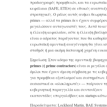
προδιαγραφές προμηθειών, και τα ευρωπαϊκ
κεφάλαια (SAFE, ΕΤΕπ) σε εθνικές αναπτυξ
στρατηγικές. Ο ρόλος αυτός ανήκει θεωρητι
primes — αλλά τα primes δεν έχουν συμφέρο
μεγαλώσουν ανταγωνιστές τους. Αυτό το κε
η έλλειψη κεφαλαίου, ούτε η έλλειψη βούλη
είναι ο αόρατος παράγοντας που θα καθορίσ
ευρωπαϊκή αμυντική αναγέννηση θα γίνει ισ
σταθμός ή μια ακόμη δαπανηρή χαμένη ευκαι
Σημείωση: Στον κόσμο της αμυντικής βιομηχα
primes
prime contractors
(ή
) είναι οι μεγάλοι
όμιλοι που έχουν άμεση σύμβαση με τις κυβε
για προμήθεια εξοπλισμού και συστημάτων. 
ουσιαστικά οι «ολοκληρωτές» — παίρνουν τ
κυβερνητική παραγγελία και συντονίζουν
εκατοντάδες υπεργολάβους και startups κάτω
Παραδείγματα: Lockheed Martin, BAE Systems,