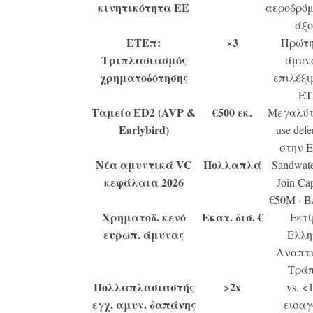
κινητικότητα ΕΕ
αεροδρόμι
άξο
ΕΤΕπ:
×3
Πρώτη
Τριπλασιασμός
άμυν
χρηματοδότησης
επιλέξι
ΕΤ
Ταμείο ED2 (AVP &
€500 εκ.
Μεγαλύτε
Earlybird)
use defe
στην 
Νέα αμυντικά VC
Πολλαπλά
Sandwate
κεφάλαια 2026
Join Cap
€50M · 
Χρηματοδ. κενό
Εκατ. δισ. €
Εκτί
ευρωπ. άμυνας
Ελλη
Αναπτυ
Τράπ
Πολλαπλασιαστής
>2x
vs. <
εγχ. αμυν. δαπάνης
εισαγ