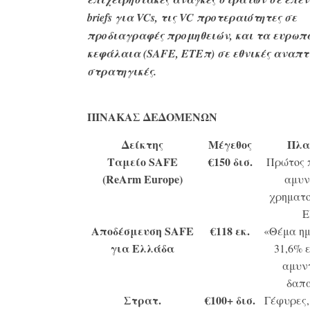
briefs για VCs, τις VC προτεραιότητες σε
προδιαγραφές προμηθειών, και τα ευρωπ
κεφάλαια (SAFE, ΕΤΕπ) σε εθνικές αναπτ
στρατηγικές.
ΠΙΝΑΚΑΣ ΔΕΔΟΜΕΝΩΝ
Δείκτης
Μέγεθος
Πλα
Ταμείο SAFE
€150 δισ.
Πρώτος 
(ReArm Europe)
αμυν
χρηματο
Ε
Αποδέσμευση SAFE
€118 εκ.
«Θέμα η
για Ελλάδα
31,6% 
αμυν
δαπ
Στρατ.
€100+ δισ.
Γέφυρες,