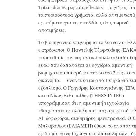
Τρίτο: drones, ρομπότ, effectors — ο χώρος πο
τα περισσότερα χρήματα, αλλά αντιμετωπίζ
ερωτήματα για τις αποδόσεις στις τωρινές
αποτιμήσεις.
Το βιομηχανικό επιχείρημα το έκαναν οι Έλ
εκπρόσωποι. Ο Παντελής Τζωρτζάκης (ΕΛΚ
παρουσίασε τον «αμυντικό πολλαπλασιαστή
ευρώ που δαπανάται σε εγχώρια αμυντική
βιομηχανία επιστρέφει πάνω από 2 ευρώ στ
οικονομία — έναντι κάτω από 1 ευρώ για ει
εξοπλισμό. Ο Γρηγόρης Κουτσογιάννης (EFA 
και ο Νίκος Ευθυμιάδης (THESS INTEC)
υπογράμμισαν ότι η αμυντική τεχνολογία
«διαχέεται» σε ολόκληρους παραγωγικούς 
ΑΙ, δορυφόροι, αισθητήρες, ηλεκτρονικά. Ο 
Μπλαβούκος (ΕΛΙΑΜΕΠ) έθεσε το αναπάντ
ερώτημα: «ανησυχώ για τη σπατάλη των πό