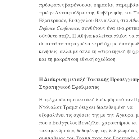
πρόσφατες βαρύνουσας σημασίας παρεμβάσε
πρώην Αντιπροέδρου της Κυβέρνησης και Υ
Εξωτερικών, Ευάγγελου Βενιζέλου, στο
Athe
Defence
Conference
, συνθέτουν ένα εξαιρετικ
σύνθετο παζλ. Η Αθήνα καλείται πλέον να 
σε αυτά τα ταραγμένα νερά όχι με σπασμωδ
κινήσεις, αλλά με όπλο τη «στρατηγική ψυχρ
και τη μακρόπνοη εθνική σχεδίαση.
Η Διάκριση μεταξύ Τακτικής Προσέγγιση
Στρατηγικού Σφάλματος
Η τρέχουσα αμερικανική διοίκηση υπό τον Π
Ντόναλντ Τραμπ δείχνει διατεθειμένη να
εξομαλύνει τις σχέσεις της με την Άγκυρα, 
που ο Ευάγγελος Βενιζέλος χαρακτήρισε ως
«αναμενόμενη», δεδομένης της δεδηλωμένης
συμπάθειας του Τραμπ προς τον Ερντογάν, 