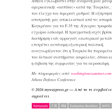
Αθήνα εγκλωβιστεί στην αναμονή μιας μόνι
αμερικανικής «ασπίδας» κατά της Τουρκίας,
τον έλεγχο του διμερούς ρυθμού. Η εξάρτηση
αποτροπής μας αποκλειστικά από τις αποφά
Κογκρέσου για τα F-35 της Άγκυρας τροφοδο
εγχώριο λαϊκισμό. Η πραγματική ισχύς βρίσκ
διατήρηση ενός αρραγούς εσωτερικού μετώπ
επιτρέπει αυτόνομη εξωτερική πολιτική,
αναγνωρίζοντας ότι η Τουρκία θα παραμείνε
του δυτικού συστήματος ασφαλείας, όποια κι
η έκβαση της συμφωνίας για τα αεροσκάφη.
Με πληροφορίες από:
washingtonexaminer.com
Athens Defence Conference
© 2026 mywaypress
.gr
—
Από το τι συμβαίνε
σημαίνει
Κατηγορία
F-35
USA
Ευάγγελος Βενιζέλος
ΝΑΤΟ