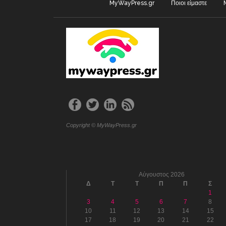
MyWayPress.gr
Ποιοι είμαστε
Copyright © MyWayPress.gr
Αύγουστος 2026
Δ
Τ
Τ
Π
Π
Σ
1
3
4
5
6
7
8
10
11
12
13
14
15
17
18
19
20
21
22