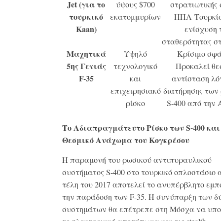
Jet
(για το
ύψους $700
στρατιωτικής 
τουρκικό
εκατομμυρίων
ΗΠΑ-Τουρκία
Kaan
)
ενίσχυση 
σταθερότητας σ
Μαχητικά
Υψηλό
Κρίσιμο σφ
5ης Γενιάς
τεχνολογικό
Προκαλεί θε
F-35
και
αντίσταση λό
επιχειρησιακό
διατήρησης των
ρίσκο
S-400 από την 
Το Αδιαπραγμάτευτο Ρίσκο των S-400 και
Θεσμικό Ανάχωμα του Κογκρέσου
Η παραμονή του ρωσικού αντιπυραυλικού
συστήματος S-400 στο τουρκικό οπλοστάσιο 
τέλη του 2017 αποτελεί το ανυπέρβλητο εμπ
την παράδοση των F-35. Η συνύπαρξη των δ
συστημάτων θα επέτρεπε στη Μόσχα να υπο