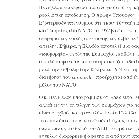
Βενιζέλου προσφέρει μια αναγκαία ιστορική
ρεαλιστική αποδόμηση. Ο πρώην Υπουργός
Εξωτερικών υπενθύμισε ότι η κοινή ένταξη 
και Τουρκίας στο ΝΑΤΟ το 1952 βασίστηκε σ
αφήγημα της κοινής αποτροπής της σοβιετική
απειλής. Σήμερα, η Ελλάδα αποτελεί μια σα
«ιδιομορφία» εντός της Συμμαχίας, καθώς η 
απειλή ασφαλείας που αντιμετωπίζει –ιδιαί
μετά την εισβολή στην Κύπρο το 1974 και τη
διατήρηση του
casus
belli
– προέρχεται από έ
μέλος του ΝΑΤΟ.
Ο κ. Βενιζέλος υπογράμμισε ότι «δεν είναι 
αλλάξεις την αντίληψη των συμμάχων για το
είναι ο εχθρός και η απειλή». Ενώ η Ελλάδα
υπερκαλύπτει τους νατοϊκούς στόχους αμυν
δαπανών ως ποσοστό του ΑΕΠ, το πράττει μ
εντελώς διαφορετική αφετηρία από τους υπ