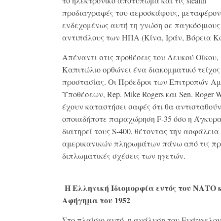
το ηλεκτρονικό αποτύπωμα και τις stealth
προδιαγραφές του αεροσκάφους, μεταφέρο
ενδεχομένως αυτή τη γνώση σε παγκόσμιους
αντιπάλους των ΗΠΑ (Κίνα, Ιράν, Βόρεια Κ
Απέναντι στις προθέσεις του Λευκού Οίκου, 
Καπιτώλιο ορθώνει ένα διακομματικό τείχος
προστασίας. Οι Πρόεδροι των Επιτροπών Α
Υποθέσεων, Rep. Mike Rogers και Sen. Roger W
έχουν καταστήσει σαφές ότι θα αντισταθούν
οποιαδήποτε παραχώρηση F-35 όσο η Άγκυρ
διατηρεί τους S-400, θέτοντας την ασφάλεια
αμερικανικών πληρωμάτων πάνω από τις πρ
διπλωματικές σχέσεις των ηγετών.
Η Ελληνική Ιδιομορφία εντός του ΝΑΤΟ κ
Αφήγημα του 1952
Στο πλαίσιο αυτό, η ανάλυση του Ευάγγελο