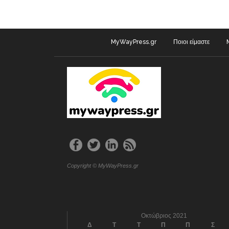
MyWayPress.gr
Ποιοι είμαστε
Copyright © MyWayPress.gr
Οκτώβριος 2021
Δ
Τ
Τ
Π
Π
Σ