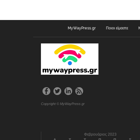
MyWayPress.gr
Ποιοι είμαστε
Copyright © MyWayPress.gr
Φεβρουάριος 2023
Δ
Τ
Τ
Π
Π
Σ