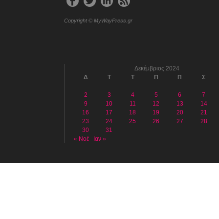
Copyright © MyWayPress.gr
Δεκέμβριος 2024
Δ
Τ
Τ
Π
Π
Σ
2
3
4
5
6
7
9
10
11
12
13
14
16
17
18
19
20
21
23
24
25
26
27
28
30
31
« Νοέ
Ιαν »