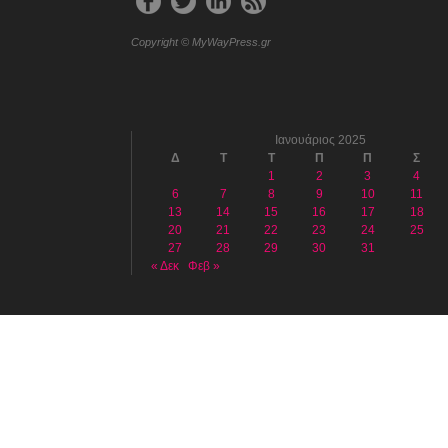
Copyright © MyWayPress.gr
Ιανουάριος 2025
Δ
Τ
Τ
Π
Π
Σ
1
2
3
4
6
7
8
9
10
11
13
14
15
16
17
18
20
21
22
23
24
25
27
28
29
30
31
« Δεκ
Φεβ »