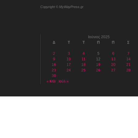
Copyright © MyWayPress.gr
Ιούνιος 2025
Δ
Τ
Τ
Π
Π
Σ
2
3
4
5
6
7
9
10
11
12
13
14
16
17
18
19
20
21
23
24
25
26
27
28
30
« Μάι
Ιούλ »