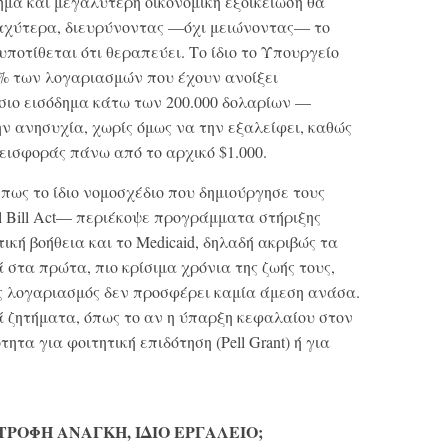
δημα και μεγαλύτερη οικονομική εξοικείωση θα
αχύτερα, διευρύνοντας —όχι μειώνοντας— το
οτίθεται ότι θεραπεύει. Το ίδιο το Υπουργείο
6% των λογαριασμών που έχουν ανοίξει
ήσιο εισόδημα κάτω των 200.000 δολαρίων —
ην ανησυχία, χωρίς όμως να την εξαλείφει, καθώς
νεισφοράς πάνω από το αρχικό $1.000.
πως το ίδιο νομοσχέδιο που δημιούργησε τους
l Bill Act— περιέκοψε προγράμματα στήριξης
τική βοήθεια και το Medicaid, δηλαδή ακριβώς τα
στα πρώτα, πιο κρίσιμα χρόνια της ζωής τους,
ς λογαριασμός δεν προσφέρει καμία άμεση ανάσα.
 ζητήματα, όπως το αν η ύπαρξη κεφαλαίου στον
ητα για φοιτητική επιδότηση (Pell Grant) ή για
ΤΡΟΦΗ ΑΝΑΓΚΗ, ΙΔΙΟ ΕΡΓΑΛΕΙΟ;