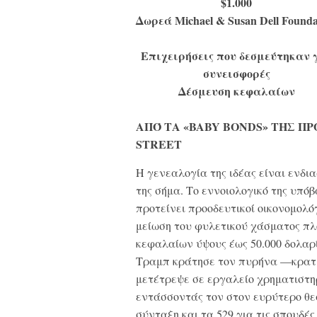
$1.000
Δωρεά
Michael & Susan Dell Founda
Επιχειρήσεις που δεσμεύτηκαν 
συνεισφορές
Δέσμευση κεφαλαίων
ΑΠΌ ΤΑ «BABY BONDS» ΤΗΣ Π
STREET
Η γενεαλογία της ιδέας είναι ενδι
της σήμα. Το εννοιολογικό της υπόβ
προτείνει προοδευτικοί οικονομολόγ
μείωση του φυλετικού χάσματος π
κεφαλαίων ύψους έως 50.000 δολαρί
Τραμπ κράτησε τον πυρήνα —κρατι
μετέτρεψε σε εργαλείο χρηματιστη
εντάσσοντάς τον στον ευρύτερο θεσ
σύνταξη και τα 529 για τις σπουδές