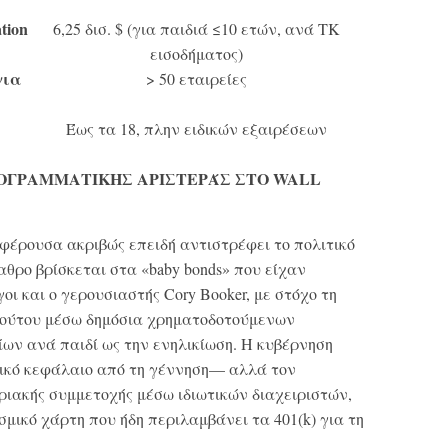
tion
6,25 δισ. $ (για παιδιά ≤10 ετών, ανά ΤΚ
εισοδήματος)
για
> 50 εταιρείες
Έως τα 18, πλην ειδικών εξαιρέσεων
ΡΟΓΡΑΜΜΑΤΙΚΗΣ ΑΡΙΣΤΕΡΆΣ ΣΤΟ WALL
αφέρουσα ακριβώς επειδή αντιστρέφει το πολιτικό
αθρο βρίσκεται στα «baby bonds» που είχαν
οι και ο γερουσιαστής Cory Booker, με στόχο τη
λούτου μέσω δημόσια χρηματοδοτούμενων
ων ανά παιδί ως την ενηλικίωση. Η κυβέρνηση
κό κεφάλαιο από τη γέννηση— αλλά τον
ριακής συμμετοχής μέσω ιδιωτικών διαχειριστών,
μικό χάρτη που ήδη περιλαμβάνει τα 401(k) για τη
.