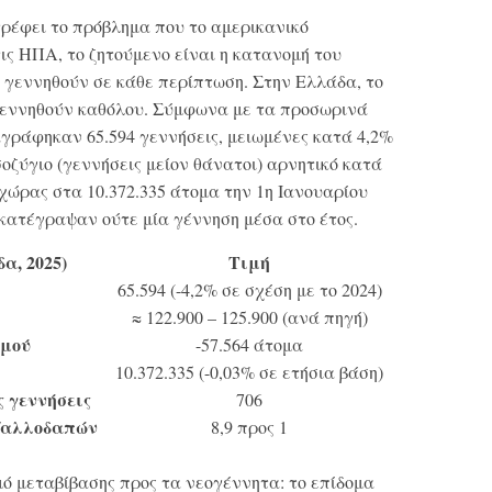
ρέφει το πρόβλημα που το αμερικανικό
ις ΗΠΑ, το ζητούμενο είναι η κατανομή του
 γεννηθούν σε κάθε περίπτωση. Στην Ελλάδα, το
γεννηθούν καθόλου. Σύμφωνα με τα προσωρινά
αγράφηκαν 65.594 γεννήσεις, μειωμένες κατά 4,2%
ισοζύγιο (γεννήσεις μείον θάνατοι) αρνητικό κατά
 χώρας στα 10.372.335 άτομα την 1η Ιανουαρίου
 κατέγραψαν ούτε μία γέννηση μέσα στο έτος.
α, 2025)
Τιμή
65.594 (-4,2% σε σχέση με το 2024)
≈ 122.900 – 125.900 (ανά πηγή)
σμού
-57.564 άτομα
10.372.335 (-0,03% σε ετήσια βάση)
ς γεννήσεις
706
/αλλοδαπών
8,9 προς 1
ό μεταβίβασης προς τα νεογέννητα: το επίδομα