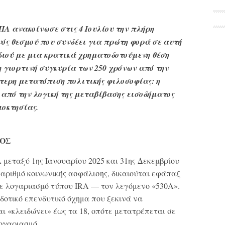
ΠΑ ανακοίνωσε στις 4 Ιουλίου την πλήρη
ενός θεσμού που συνδέει για πρώτη φορά σε αυτή
διού με μια κρατικά χρηματοδοτούμενη θέση
 γιορτινή συγκυρία των 250 χρόνων από την
τερη μετατόπιση πολιτικής φιλοσοφίας: η
 από την λογική της μεταβίβασης εισοδήματος
ιοκτησίας.
ΜΟΣ
 μεταξύ 1ης Ιανουαρίου 2025 και 31ης Δεκεμβρίου
ι αριθμό κοινωνικής ασφάλισης, δικαιούται εφάπαξ
σε λογαριασμό τύπου IRA — τον λεγόμενο «530A».
δοτικό επενδυτικό όχημα που ξεκινά να
αι «κλειδώνει» έως τα 18, οπότε μετατρέπεται σε
λογαριασμό.