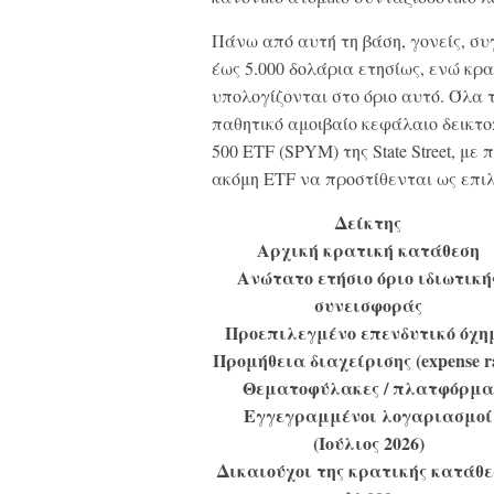
Πάνω από αυτή τη βάση, γονείς, σ
έως 5.000 δολάρια ετησίως, ενώ κρ
υπολογίζονται στο όριο αυτό. Όλα
παθητικό αμοιβαίο κεφάλαιο δεικτο
500 ETF (SPYM) της State Street, μ
ακόμη ETF να προστίθενται ως επιλ
Δείκτης
Αρχική κρατική κατάθεση
Ανώτατο ετήσιο όριο ιδιωτική
συνεισφοράς
Προεπιλεγμένο επενδυτικό όχη
Προμήθεια διαχείρισης (expense ra
Θεματοφύλακες / πλατφόρμα
Εγγεγραμμένοι λογαριασμοί
(Ιούλιος 2026)
Δικαιούχοι της κρατικής κατάθε