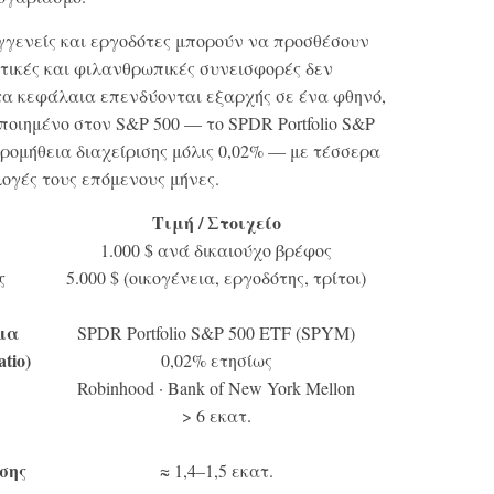
υγγενείς και εργοδότες μπορούν να προσθέσουν
ατικές και φιλανθρωπικές συνεισφορές δεν
 τα κεφάλαια επενδύονται εξαρχής σε ένα φθηνό,
ποιημένο στον S&P 500 — το SPDR Portfolio S&P
ε προμήθεια διαχείρισης μόλις 0,02% — με τέσσερα
ογές τους επόμενους μήνες.
Τιμή / Στοιχείο
1.000 $ ανά δικαιούχο βρέφος
ς
5.000 $ (οικογένεια, εργοδότης, τρίτοι)
μα
SPDR Portfolio S&P 500 ETF (SPYM)
tio)
0,02% ετησίως
Robinhood · Bank of New York Mellon
> 6 εκατ.
σης
≈ 1,4–1,5 εκατ.