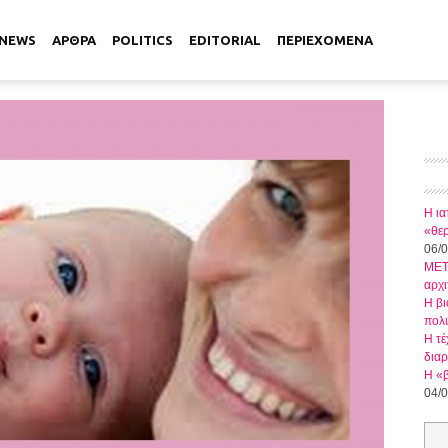
NEWS
ΑΡΘΡΑ
POLITICS
EDITORIAL
ΠΕΡΙΕΧΟΜΕΝΑ
Η ια
«θερ
06/
METL
αρχι
Η βι
πολ
Η τέ
δια
Η «β
04/