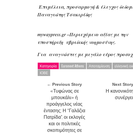
Επιμέλεια, προσαρμογή & έλεγχος δεδομ
Παναγιώτης Τσακιρίδης
mywaypress
.gr
–Περιεχόμενο αξίας με την
υποστήριξη υβριδικής νοημοσύνης.
Για αναγνώστες με μεγάλο
εύρος προσοχ
Κατηγορία
Euronext Athens
Αποταμίευση
ελληνική οι
ΙΟΒΕ
← Previous Story
Next Stor
«Τυφώνας σε
Η κανονικότ
μπουκάλι» ή
συνέργε
προάγγελος νέας
έντασης; Η “Γαλάζια
Πατρίδα”, οι εκλογές
και οι πολιτικές
σκοπιμότητες σε