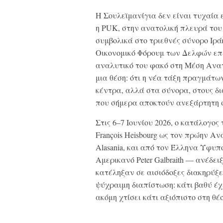
Η Σουλεϊμανίγια δεν είναι τυχαία
η PUK, στην ανατολική πλευρά του
συμβολικά στο τριεθνές σύνορο Ιρά
Οικονομικό Φόρουμ των Δελφών επέ
αναλυτικό του φακό στη Μέση Ανατ
μια θέση: ότι η νέα τάξη πραγμάτω
κέντρα, αλλά στα σύνορα, στους δ
που σήμερα αποκτούν ανεξάρτητη 
Στις 6–7 Ιουνίου 2026, ο κατάλογο
François Heisbourg ως τον πρώην Α
Alasania, και από τον Έλληνα Υφυ
Αμερικανό Peter Galbraith — ανέδε
κατέληξαν σε αισιόδοξες διακηρύξει
ψύχραιμη διαπίστωση: κάτι βαθύ έχε
ακόμη χτίσει κάτι αξιόπιστο στη θέ