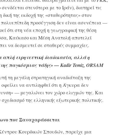
 συνδέεται στενότερα με το Ιράν), διατηρεί τις
η δική της εκδοχή της «σταθερότητας» στον
η πολυεπίπεδη προσέγγιση δεν είναι ασυνέπεια —
οεί ότι στη νέα εποχή η γεωγραφική της θέση
σα, Καύκασο και Μέση Ανατολή αποτελεί
πει να δεσμευτεί σε σταθερές συμμαχίες.
α απλή ειρηνευτική διαδικασία, αλλά η
ης παγκόσμιας τάξης» — Kadir Temiz, ORSAM
υτή τη μεγάλη στρατηγική αναδιάταξη της
οφείλει να αντιληφθεί ότι η Άγκυρα δεν
υνση» — μεγαλώνει τον χώρο ελιγμών της. Και
 σχεδιασμό της ελληνικής εξωτερικής πολιτικής.
ωνο που Ξαναχαράσσεται
υ Κέντρου Κουρδικών Σπουδών, παρείχε μια