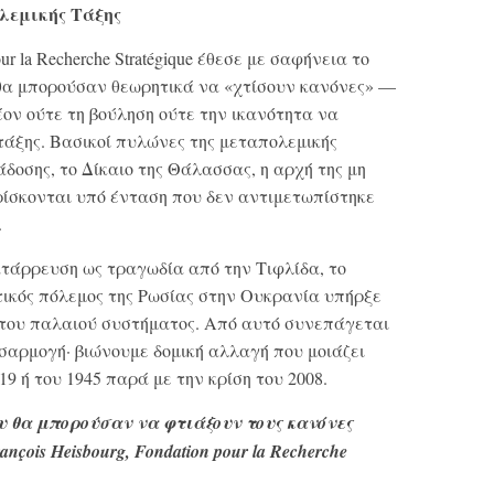
λεμικής Τάξης
our la Recherche Stratégique έθεσε με σαφήνεια το
υ θα μπορούσαν θεωρητικά να «χτίσουν κανόνες» —
ον ούτε τη βούληση ούτε την ικανότητα να
τάξης. Βασικοί πυλώνες της μεταπολεμικής
δοσης, το Δίκαιο της Θάλασσας, η αρχή της μη
ρίσκονται υπό ένταση που δεν αντιμετωπίστηκε
.
 κατάρρευση ως τραγωδία από την Τιφλίδα, το
ικός πόλεμος της Ρωσίας στην Ουκρανία υπήρξε
 του παλαιού συστήματος. Από αυτό συνεπάγεται
αρμογή· βιώνουμε δομική αλλαγή που μοιάζει
9 ή του 1945 παρά με την κρίση του 2008.
υ θα μπορούσαν να φτιάξουν τους κανόνες
ois Heisbourg, Fondation pour la Recherche