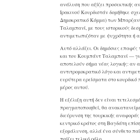
ανάλυση που αξίζει προσεκτικής αν
Ιρακινού Κουρδιστάν δομήθηκε σχε
Δημοκρατικό Κόμμα) των Μπαρζανί
Ταλαμπανί, με τους ιστορικούς δεσ
αντιμετωπιζόταν με ψυχρότητα ή α
Αυτό αλλάζει. Οι δημόσιες επαφές
και τον Κουμπάντ Ταλαμπανί — γι
αποτελούν σήμα νέας λογικής: αν α
αντιτρομοκρατικό λόγο και αντιμετ
ευρύτερα ερείσματα στο κουρδικό 
μέρος αυτού.
Η εξέλιξη αυτή δεν είναι τετελεσ
πραγματοποιηθεί, θα ανακατανείμει
διεύρυνση της τουρκικής αναφοράς 
κεντρικό κράτος στη Βαγδάτη επίση
εξομάλυνση, αλλά ένα σύνθετο πα
παίζει τελικό ρόλο.