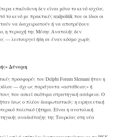
τερα επικίνδυνη δεν είναι μόνο το κενό ισχύος.
 το κενό με πρακτικές realpolitik που οι ίδιοι οι
ούν να διαχειριστούν ή να αποτρέψουν
ο, η περιοχή της Μέσης Ανατολής δεν
ς — λειτουργεί ήδη σε έναν κόσμο χωρίς
φής» Δύναμη
ικές προσφορές του Delphi Forum Slemani ήταν η
ρόλου — όχι ως παράγοντα «αστάθειας» ή
άτους που ασκεί σκόπιμα στρατηγική ασάφεια. Ο
ήταν ίσως ο πλέον διαφωτιστικός: η ειρηνευτική
τερικό πολιτικό ζήτημα. Είναι η ανατολική
τηγικής αναδιάταξης της Τουρκίας στη νέα
πολλαπλά επίπεδα: διαπραγματεύεται με το PKK,