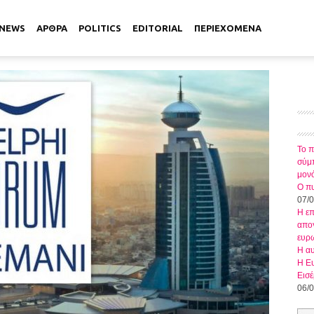
NEWS
ΑΡΘΡΑ
POLITICS
EDITORIAL
ΠΕΡΙΕΧΟΜΕΝΑ
Το π
σύμπ
μον
Ο πυ
07/
Η ε
απογ
ευρ
Η αυ
Η Ευ
Εισέ
06/