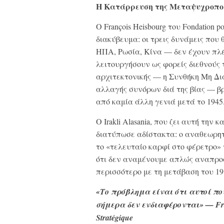
Η Κατάρρευση της Μεταψυχροπο
Ο François Heisbourg του Fondation p
διακύβευμα: οι τρεις δυνάμεις πο
ΗΠΑ, Ρωσία, Κίνα — δεν έχουν πλέ
λειτουργήσουν ως φορείς διεθνούς 
αρχιτεκτονικής — η Συνθήκη Μη Διά
αλλαγής συνόρων διά της βίας — β
από καμία άλλη γενιά μετά το 1945
Ο Irakli Alasania, που ζει αυτή την
διατύπωσε αδίστακτα: ο αναθεωρητ
το «τελευταίο καρφί στο φέρετρο»
ότι δεν αναμένουμε απλώς αναπροσ
περισσότερο με τη μετάβαση του 191
«Το πρόβλημα είναι ότι αυτοί πο
σήμερα δεν ενδιαφέρονται» — Franç
Stratégique