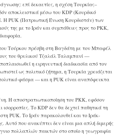
άγνωσης: επί δεκαετίες, η σχέση Τουρκίας–
δόν αποκλειστικά μέσω του KDP (Κουρδικό
. Η PUK (Πατριωτική Ένωση Κουρδιστάν) των
μούς της με το Ιράν και συμπάθειες προς το PKK,
διαφορία.
 του Τούρκου πρέσβη στη Βαγδάτη με τον Μπαφέλ
ους του θρυλικού Τζαλάλ Ταλαμπανί —
ποπλαισιωθεί η ειρηνευτική διαδικασία από τον
ωπιστεί ως πολιτικό ζήτημα, η Τουρκία χρειάζεται
πολιτικό φάσμα — και η PUK είναι αναπόφευκτα
μένη. Η αποστρατιωτικοποίηση του PKK, εφόσον
 ισορροπίες. Το KDP δεν θα δεχτεί παθητικά τη
στη PUK. Το Ιράν παρακολουθεί και το Ιράκ-
ς. Αυτό που ανακύπτει δεν είναι μια απλή διμερής
ίγνιο πολλαπλών παικτών στο οποίο η γεωγραφία