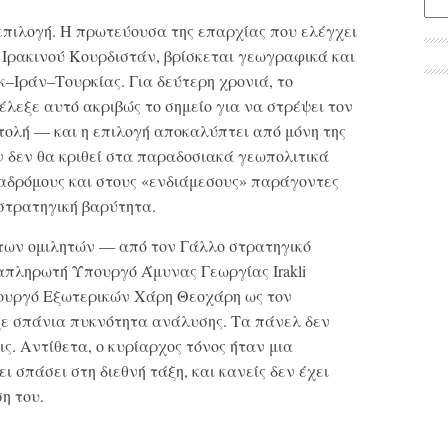
 επιλογή. Η πρωτεύουσα της επαρχίας που ελέγχει
 Ιρακινού Κουρδιστάν, βρίσκεται γεωγραφικά και
κ–Ιράν–Τουρκίας. Για δεύτερη χρονιά, το
λεξε αυτό ακριβώς το σημείο για να στρέψει τον
ολή — και η επιλογή αποκαλύπτει από μόνη της
ν δεν θα κριθεί στα παραδοσιακά γεωπολιτικά
ιαδρόμους και στους «ενδιάμεσους» παράγοντες
στρατηγική βαρύτητα.
ς των ομιλητών — από τον Γάλλο στρατηγικό
ναπληρωτή Υπουργό Άμυνας Γεωργίας Irakli
πουργό Εξωτερικών Χάρη Θεοχάρη ως τον
ιξε σπάνια πυκνότητα ανάλυσης. Τα πάνελ δεν
ς. Αντίθετα, ο κυρίαρχος τόνος ήταν μια
ι σπάσει στη διεθνή τάξη, και κανείς δεν έχει
ση του.