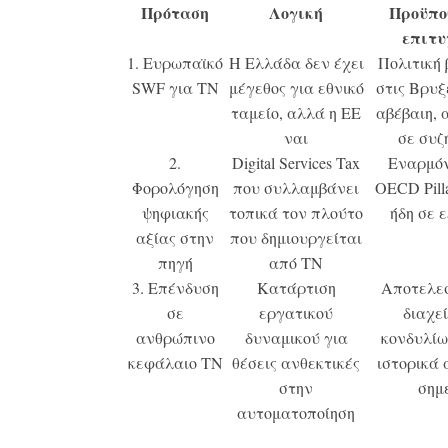
Πρόταση
Λογική
Προϋπο
επιτυ
1. Ευρωπαϊκό
Η Ελλάδα δεν έχει
Πολιτική
SWF για ΤΝ
μέγεθος για εθνικό
στις Βρυ
ταμείο, αλλά η ΕΕ
αβέβαιη, 
ναι
σε συζ
2.
Digital Services Tax
Εναρμόν
Φορολόγηση
που συλλαμβάνει
OECD Pill
ψηφιακής
τοπικά τον πλούτο
ήδη σε 
αξίας στην
που δημιουργείται
πηγή
από ΤΝ
3. Επένδυση
Κατάρτιση
Αποτελε
σε
εργατικού
διαχε
ανθρώπινο
δυναμικού για
κονδυλί
κεφάλαιο ΤΝ
θέσεις ανθεκτικές
ιστορικά
στην
σημ
αυτοματοποίηση