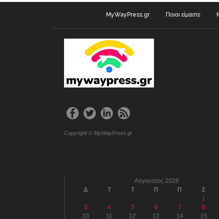
MyWayPress.gr
Ποιοι είμαστε
Copyright © MyWayPress.gr
Αύγουστος 2026
Δ
Τ
Τ
Π
Π
Σ
1
3
4
5
6
7
8
10
11
12
13
14
15