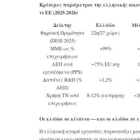
Κρίσιμες παράμετροι της ελληνικής οικο
vs ΕΕ (2025-2026)
Δείκτης
Ελλάδα
Μέ
Ψηφιακή Ωριμότητα
22η/27 χώρες
(DESI 2025)
ΜΜΕ ως %
>99%
επιχειρήσεων
ΑΕΠ ανά
~75% EU avg
εργαζόμενο (PPS)
Δαπάνες R&D (%
~1,2%
~
ΑΕΠ)
Χρήση ΤΝ από
8-12% (εκτίμηση)
~2
επιχειρήσεις
Οι κλάδοι σε κίνδυνο — και οι κλάδοι σε 
Η ελληνική αγορά εργασίας παρουσιάζει μι
ιδιαίτερη ευαλωτότητα: οι πιο αυτοματοποιή