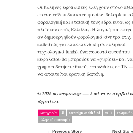
Οι Έλληνες εφοπλιστές ελέγχουν στόλο αξί
εκατοντάδων δισεκατομμυρίων δολαρίων, α
φορολογική και εταιρική τους έδρα είναι ως 
πλείστον εκτός Ελλάδας. Η λογική του επιχε
αν δημιουργηθούν φορολογικά κίνητρα (π.χ. 
καθεστώς για επανεπένδυση σε ελληνικά
τεχνολογικά funds), ένα ποσοστό αυτού του
κεφαλαίου θα μπορούσε να «γυρίσει» και να
χρηματοδοτήσει εθνικές επενδύσεις σε ΤΝ —
να απαιτείται κρατική δαπάνη.
© 2026 mywaypress.gr -— Από το τι συμβαίνε
σημαίνει
Κατηγορία
AI
sovereign wealth fund
ΑΕΠ
ελληνική 
ελληνική οικονοµία
← Previous Story
Next Stor