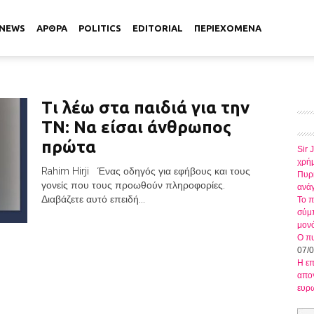
NEWS
ΑΡΘΡΑ
POLITICS
EDITORIAL
ΠΕΡΙΕΧΟΜΕΝΑ
Τι λέω στα παιδιά για την
ΤΝ: Να είσαι άνθρωπος
πρώτα
Sir 
χρήμ
Rahim Hirji Ένας οδηγός για εφήβους και τους
Πυρκ
γονείς που τους προωθούν πληροφορίες.
ανάγ
Διαβάζετε αυτό επειδή...
Το π
σύμπ
μον
Ο πυ
07/
Η ε
απογ
ευρ