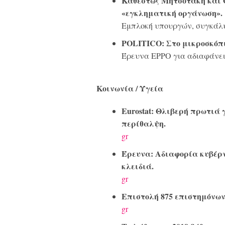
Καθεστώς Μητσοτάκη και
«εγκληματική οργάνωση».
Εμπλοκή υπουργών, συγκάλ
POLITICO: Στο μικροσκόπ
Έρευνα EPPO για αδιαφάνεια
Κοινωνία / Υγεία
Eurostat: Θλιβερή πρωτιά 
περίθαλψη.
gr
Έρευνα: Αδιαφορία κυβέρνη
κλειδιά.
gr
Επιστολή 875 επιστημόνων γ
gr