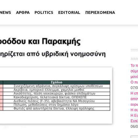
NEWS
ΑΡΘΡΑ
POLITICS
EDITORIAL
ΠΕΡΙΕΧΟΜΕΝΑ
Το π
σύμπ
μον
Ο πυ
07/
Η ε
απογ
ευρ
Η αυ
Η Ευ
Εισέ
06/