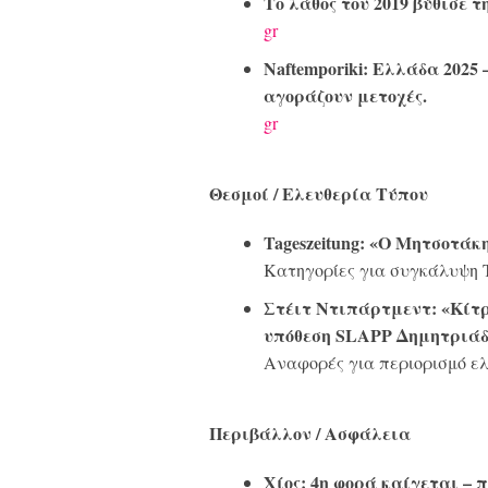
Το λάθος του 2019 βύθισε τ
gr
Naftemporiki: Ελλάδα 2025
αγοράζουν μετοχές.
gr
Θεσμοί / Ελευθερία Τύπου
Tageszeitung: «Ο Μητσοτάκ
Κατηγορίες για συγκάλυψη
Στέιτ Ντιπάρτμεντ: «Κίτρι
υπόθεση SLAPP Δημητριάδ
Αναφορές για περιορισμό ελ
Περιβάλλον / Ασφάλεια
Χίος: 4η φορά καίγεται – 