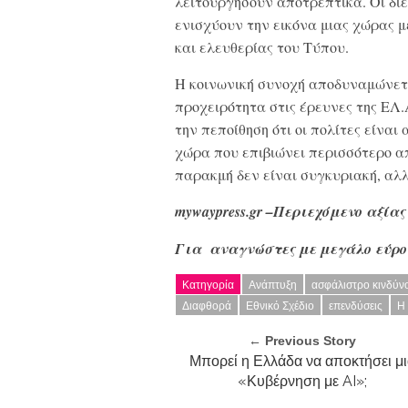
λειτουργήσουν αποτρεπτικά. Οι διεθ
ενισχύουν την εικόνα μιας χώρας 
και ελευθερίας του Τύπου.
Η κοινωνική συνοχή αποδυναμώνεται
προχειρότητα στις έρευνες της ΕΛ.
την πεποίθηση ότι οι πολίτες είναι
χώρα που επιβιώνει περισσότερο α
παρακμή δεν είναι συγκυριακή, αλ
mywaypress.gr –Περιεχόμενο αξίας
Για αναγνώστες με μεγάλο
εύρο
Κατηγορία
Ανάπτυξη
ασφάλιστρο κινδύν
Διαφθορά
Εθνικό Σχέδιο
επενδύσεις
Η
← Previous Story
Μπορεί η Ελλάδα να αποκτήσει μ
«Κυβέρνηση με AI»;