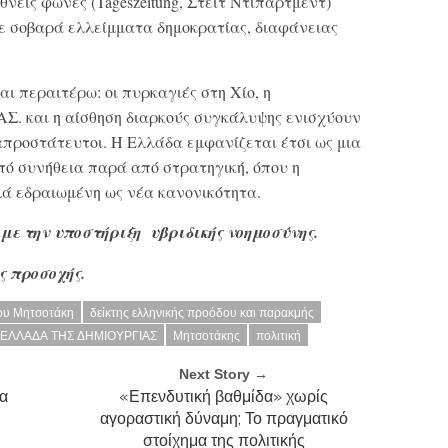
νείς φωνές (Tageszeitung, Στέιτ Ντιπάρτμεντ)
με σοβαρά ελλείμματα δημοκρατίας, διαφάνειας
 περαιτέρω: οι πυρκαγιές στη Χίο, η
ΑΣ. και η αίσθηση διαρκούς συγκάλυψης ενισχύουν
 απροστάτευτοι. Η Ελλάδα εμφανίζεται έτσι ως μια
πό συνήθεια παρά από στρατηγική, όπου η
λά εδραιωμένη ως νέα κανονικότητα.
 με την υποστήριξη υβριδικής νοημοσύνης.
ς προσοχής.
ου Μητσοτάκη
δείκτης ελληνικής προόδου και παρακμής
 ΕΛΛΑΔΑ ΤΗΣ ΔΗΜΙΟΥΡΓΙΑΣ
Μητσοτάκης
πολιτική
Next Story →
ια
«Επενδυτική βαθμίδα» χωρίς
αγοραστική δύναμη; Το πραγματικό
στοίχημα της πολιτικής