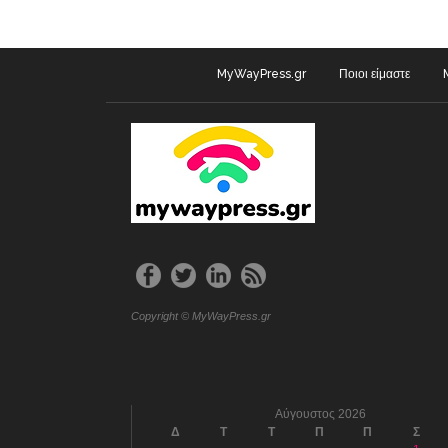
MyWayPress.gr
Ποιοι είμαστε
Copyright © MyWayPress.gr
Αύγουστος 2026
Δ
Τ
Τ
Π
Π
Σ