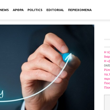
NEWS
ΑΡΘΡΑ
POLITICS
EDITORIAL
ΠΕΡΙΕΧΟΜΕΝΑ
Η τέ
δια
Η «β
04/
Ρύπο
της
περ
Ποιο
Πλού