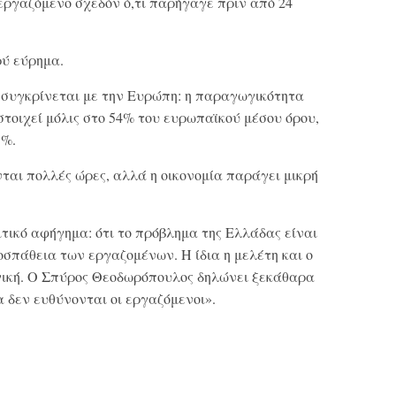
εργαζόμενο σχεδόν ό,τι παρήγαγε πριν από 24
ρύ εύρημα.
ν συγκρίνεται με την Ευρώπη: η παραγωγικότητα
τοιχεί μόλις στο 54% του ευρωπαϊκού μέσου όρου,
3%.
ται πολλές ώρες, αλλά η οικονομία παράγει μικρή
τικό αφήγημα: ότι το πρόβλημα της Ελλάδας είναι
οσπάθεια των εργαζομένων. Η ίδια η μελέτη και ο
γική. Ο Σπύρος Θεοδωρόπουλος δηλώνει ξεκάθαρα
 δεν ευθύνονται οι εργαζόμενοι».