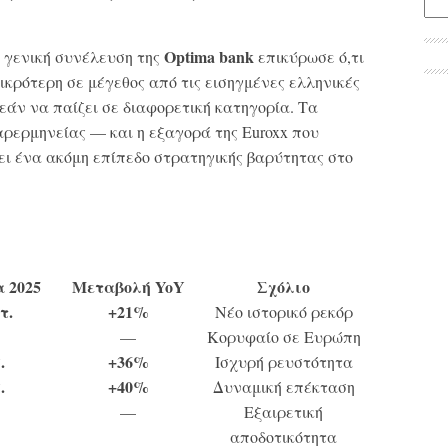
Optima bank
κή γενική συνέλευση της
επικύρωσε ό,τι
μικρότερη σε μέγεθος από τις εισηγμένες ελληνικές
 εάν να παίζει σε διαφορετική κατηγορία. Τα
ρερμηνείας — και η εξαγορά της Euroxx που
ι ένα ακόμη επίπεδο στρατηγικής βαρύτητας στο
 2025
Μεταβολή YoY
Σχόλιο
τ.
+21%
Νέο ιστορικό ρεκόρ
—
Κορυφαίο σε Ευρώπη
.
+36%
Ισχυρή ρευστότητα
.
+40%
Δυναμική επέκταση
—
Εξαιρετική
αποδοτικότητα