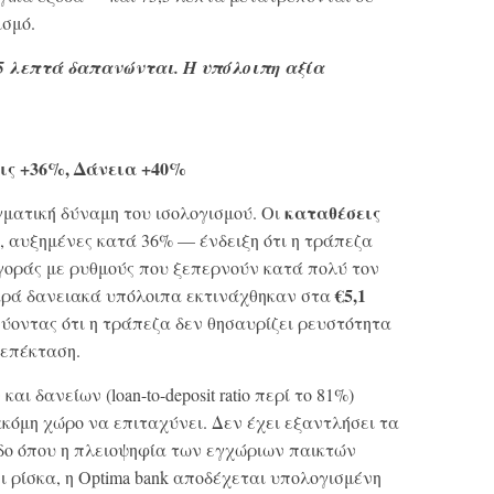
ισμό.
,5 λεπτά δαπανώνται. Η υπόλοιπη αξία
εις +36%, Δάνεια +40%
καταθέσεις
γματική δύναμη του ισολογισμού. Οι
, αυξημένες κατά 36% — ένδειξη ότι η τράπεζα
αγοράς με ρυθμούς που ξεπερνούν κατά πολύ τον
€5,1
ρά δανειακά υπόλοιπα εκτινάχθηκαν στα
νύοντας ότι η τράπεζα δεν θησαυρίζει ρευστότητα
 επέκταση.
 δανείων (loan-to-deposit ratio περί το 81%)
κόμη χώρο να επιταχύνει. Δεν έχει εξαντλήσει τα
δο όπου η πλειοψηφία των εγχώριων παικτών
ι ρίσκα, η Optima bank αποδέχεται υπολογισμένη