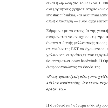
είναι η δήλωση για το μέλλον. Η Eu
ανεξάρτητους χρηματιστηριακούς οί
investment banking και asset manage
απλή απόκτηση — είναι αρχιτεκτον
Σύμφωνα με τα στοιχεία της γενικ
προμή
αναμένεται να ενισχύσει τις
έναντι πιθανής μελλοντικής πίεσης
επιτοκίων της ΕΚΤ να έχει φτάσει
χαλάρωση, οι τράπεζες που εξαρτώντ
θα αντιμετωπίσουν headwinds. Η Op
διαφοροποιώντας τα έσοδά της.
«Ένας τραπεζικός οίκος που χτί
κύκλου ανάπτυξης, δεν είναι τυχ
ορίζοντα.»
Η συνδυαστική δύναμη ενός ισχυρού re