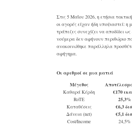
Σ
τις 5 Μαΐου 2026, η ετήσια τακτι
οι αγορές είχαν ήδη υποψιαστεί: η 
τράπεζες συνεχίζει να αποδίδει ως
νούμερα δεν αφήνουν περιθώριο πα
ανακοινώθηκε παράλληλα προσθέτε
αφήγημα.
Οι αριθμοί σε μια ματιά
Μέγεθος
Αποτέλεσμα
€170 εκα
Καθαρά Κέρδη
25,3%
RoTE
€6,3 δισ
Καταθέσεις
€5,1 δισ
Δάνεια (net)
Cost/Income
24,5%