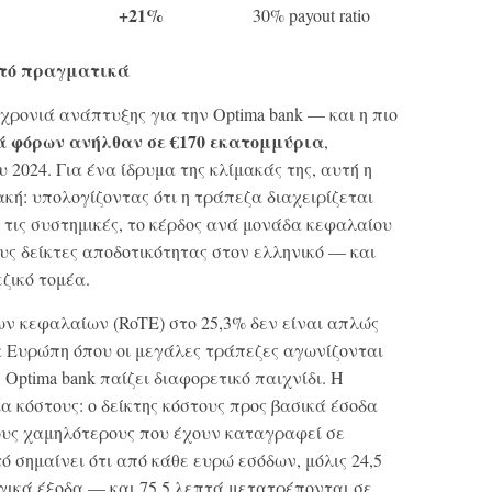
+21%
30% payout ratio
αυτό πραγματικά
χρονιά ανάπτυξης για την Optima bank — και η πιο
ά φόρων ανήλθαν σε €170 εκατομμύρια
,
 2024. Για ένα ίδρυμα της κλίμακάς της, αυτή η
κή: υπολογίζοντας ότι η τράπεζα διαχειρίζεται
 τις συστημικές, το κέρδος ανά μονάδα κεφαλαίου
υς δείκτες αποδοτικότητας στον ελληνικό — και
ζικό τομέα.
ων κεφαλαίων (RoTE) στο 25,3% δεν είναι απλώς
ια Ευρώπη όπου οι μεγάλες τράπεζες αγωνίζονται
Optima bank παίζει διαφορετικό παιχνίδι. Η
α κόστους: ο δείκτης κόστους προς βασικά έσοδα
 τους χαμηλότερους που έχουν καταγραφεί σε
 σημαίνει ότι από κάθε ευρώ εσόδων, μόλις 24,5
ικά έξοδα — και 75,5 λεπτά μετατρέπονται σε