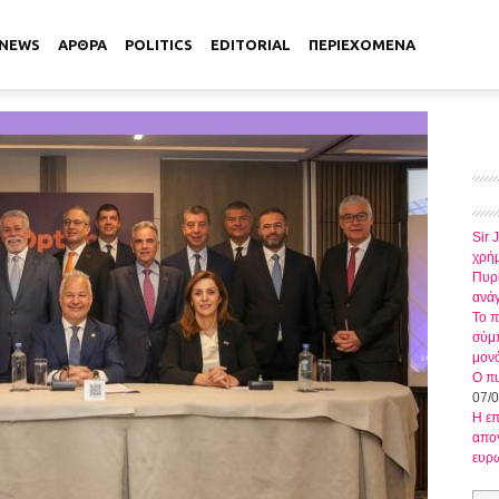
NEWS
ΑΡΘΡΑ
POLITICS
EDITORIAL
ΠΕΡΙΕΧΟΜΕΝΑ
Sir 
χρήμ
Πυρκ
ανάγ
Το π
σύμπ
μον
Ο πυ
07/
Η ε
απογ
ευρ