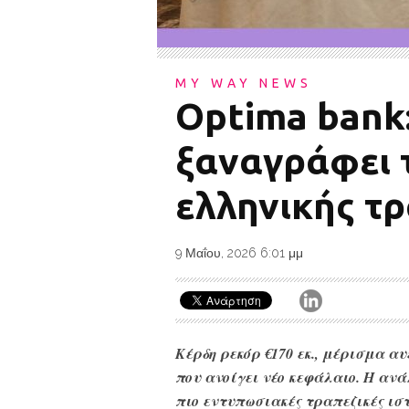
MY WAY NEWS
Optima bank
ξαναγράφει 
ελληνικής τρ
9 Μαΐου, 2026 6:01 μμ
Κέρδη ρεκόρ €170 εκ., μέρισμα α
που ανοίγει νέο κεφάλαιο. Η αν
πιο εντυπωσιακές τραπεζικές ισ