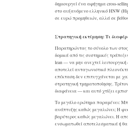
δημιουργεί ένα αφήγημα cross-selli
στο αυξανόμενο ελληνικό HNW (High
σε ευρώ προμηθειών, αλλά σε βάθος
Στρατηγική εκτίμηση: Τι διαφέρε
Παρατηρώντας το σύνολο των στοιχ
δομικά από τις συστημικές τράπεζες
lean — να μην ανεχτεί λειτουργική 
αποτελεί ανταγωνιστικό πλεονέκτημ
επέκταση δεν επιτυγχάνεται με χαλ
στρατηγική τμηματοποίησης. Τρίτον,
διαφάνεια — και αυτό χτίζει εμπισ
Το μεγάλο ερώτημα παραμένει: Μπο
ανάπτυξης καθώς μεγαλώνει; Η φυσ
βαρύτερος καθώς μεγαλώνει. Η απά
ενσωματωθεί αποτελεσματικά ή θα 