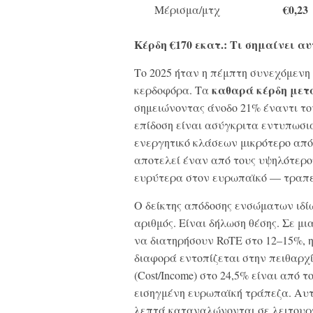
€0,23
Μέρισμα/μτχ
Κέρδη €170 εκατ.: Τι σημαίνει 
Το 2025 ήταν η πέμπτη συνεχόμενη 
καθαρά κέρδη μετ
κερδοφόρα. Τα
σημειώνοντας άνοδο 21% έναντι του
επίδοση είναι ασύγκριτα εντυπωσια
ενεργητικό κλάσεων μικρότερο από
αποτελεί έναν από τους υψηλότερο
ευρύτερα στον ευρωπαϊκό — τραπε
Ο δείκτης απόδοσης ενσώματων ιδί
αριθμός. Είναι δήλωση θέσης. Σε μ
να διατηρήσουν RoTE στο 12–15%, η 
διαφορά εντοπίζεται στην πειθαρχί
(Cost/Income) στο 24,5% είναι από
εισηγμένη ευρωπαϊκή τράπεζα. Αυτό
λεπτά καταναλώνονται σε λειτουργ