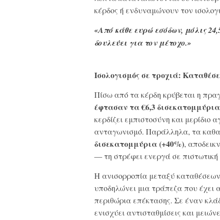
κέρδος ή ενδυναμώνουν τον ισολογ
«Από κάθε ευρώ εσόδων, μόλις 24
δουλεύει για τον μέτοχο.»
Ισολογισμός σε τροχιά: Καταθέσ
Πίσω από τα κέρδη κρύβεται η πρα
έφτασαν τα €6,3 δισεκατομμύρια
κερδίζει εμπιστοσύνη και μερίδιο 
ανταγωνισμό. Παράλληλα, τα καθα
δισεκατομμύρια (+40%)
, αποδεικ
— τη στρέφει ενεργά σε πιστωτική
Η ανισορροπία μεταξύ καταθέσεων και
υποδηλώνει μια τράπεζα που έχει α
περιθώρια επέκτασης. Σε έναν κλά
ενισχύει αντισταθμίσεις και μειώνε