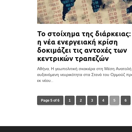
Το στοίχημα της διάρκειας
η νέα ενεργειακή κρίση
δοκιμάζει τις αντοχές των
κεντρικών τραπεζών
Αθήνα, Η γεωπολιτική σκακιέρα στη Μέση Ανατολή 
αυξανόμενη νευρικότητα στα Στενά του Ορμούζ π
εκ νέου...
Page 5 of 6
1
2
3
4
5
6