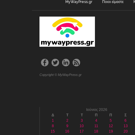
MyWayPress.gr
Ποιοι είμαστε
Copyright © MyWayPress.gr
Ιούνιος 2026
Δ
Τ
Τ
Π
Π
Σ
1
2
3
4
5
6
8
9
10
11
12
13
15
16
17
18
19
20